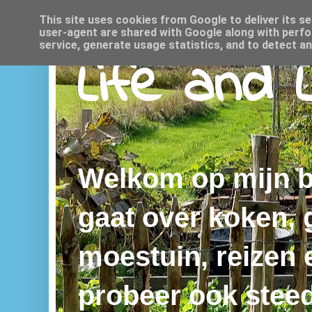
This site uses cookies from Google to deliver its se
user-agent are shared with Google along with perfo
service, generate usage statistics, and to detect a
Life and 
Welkom op mijn bl
gaat over koken,
moestuin, reizen e
probeer ook steed