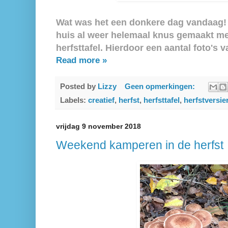
Wat was het een donkere dag vandaag!
huis al weer helemaal knus gemaakt me
herfsttafel. Hierdoor een aantal foto's v
Read more »
Posted by
Lizzy
Geen opmerkingen:
Labels:
creatief
,
herfst
,
herfsttafel
,
herfstversie
vrijdag 9 november 2018
Weekend kamperen in de herfst