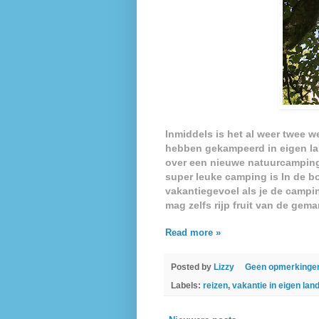
Inmiddels is het al weer twee
hebben gekampeerd in eigen la
over een nieuwe natuurcamping 
super leuke camping is
In de 
vakantiegevoel als je de campin
mag zelfs rijp fruit van de ge
Read more »
Posted by
Lizzy
Geen opmerkinge
Labels:
reizen
,
vakantie in eigen lan