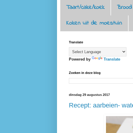
Taart/cake/koek
Brood
Koken uit de moestuin
Translate
Powered by
Translate
Zoeken in deze blog
dinsdag 29 augustus 2017
Recept: aarbeien- wat