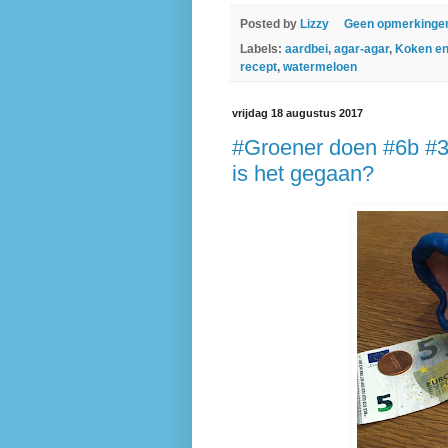
Posted by
Lizzy
Geen opmerkinge
Labels:
aardbei
,
agar-agar
,
Koken en
recept
,
watermeloen
vrijdag 18 augustus 2017
#Groener doen #6b #3
is het gegaan?