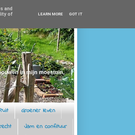
ss and
ity of
LEARN MORE
GOT IT
rbouwen in mijn moestuin,
ruit
Groener leven
recht
Jam en confituur