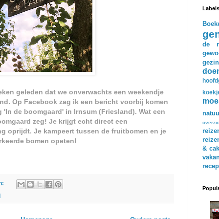
Label
Boek
gen
de m
gewo
gezin
doe
hoofd
 weken geleden dat we onverwachts een weekendje
koekj
moe
nd. Op Facebook zag ik een bericht voorbij komen
'In de boomgaard' in Irnsum (Friesland). Wat een
natuu
boomgaard
zeg! Je krijgt echt direct een
overzi
g oprijdt. Je kampeert tussen de fruitbomen en je
reize
reize
markeerde bomen opeten!
& ca
vakan
recep
n:
Popula
d