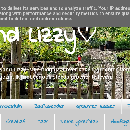
o deliver its services and to analyze traffic. Your IP addre
along with performance and security metrics to ensure qual
 and to detect and address abuse.
and Lizzy♡
 and Lizzy! Mijn blog gaat over koken, groenten ve
 gezin. Ik probeer ook steeds groener te leven.
moestuin
Zaaikalender
Groenten zaaien
F
Creatief
Meer
Kleine gerechten
Hoofdge