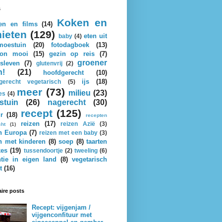
s
Koken en
en en films
(14)
ieten
(129)
eten uit
baby
(4)
oestuin
(20)
fotodagboek
(13)
on mooi
(15)
gezin op reis
(7)
groener
sleven
(7)
glutenvrij
(2)
n!
(21)
hoofdgerecht
(10)
ijs
(18)
gerecht vegetarisch
(5)
meer
(73)
milieu
(23)
es
(4)
stuin
(26)
nagerecht
(30)
recept
(125)
r
(18)
recepten
reizen
(17)
reizen Azië
(3)
cht
(1)
n Europa
(7)
reizen met een baby
(3)
n met kinderen
(8)
soep
(8)
taarten
kes
(19)
tussendoortje
(2)
tweeling
(6)
tie in eigen land
(8)
vegetarisch
t
(16)
ire posts
Recept: vijgenjam /
vijgenconfituur met