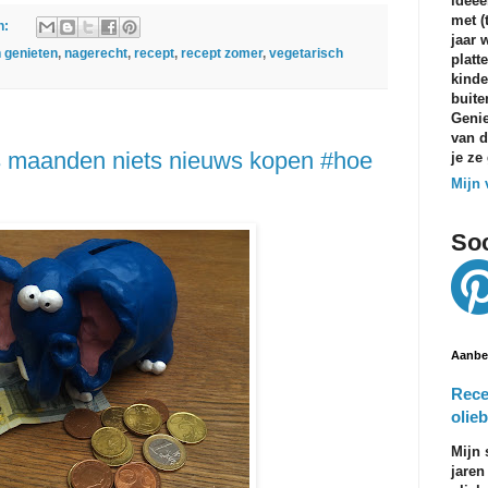
ideeë
met (
n:
jaar 
 genieten
,
nagerecht
,
recept
,
recept zomer
,
vegetarisch
platt
kinde
buite
Genie
van d
 maanden niets nieuws kopen #hoe
je ze
Mijn 
Soc
Aanbe
Rece
olieb
Mijn 
jaren