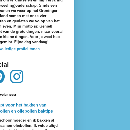
n om te knutselen en mijn ervaring
tweeling)ouderschap. Sinds een
wonen we weer op het Groninger
eland samen met onze vier
ren en genieten we volop van het
nleven. Mijn motto is: Geniet!
t van de grote dingen, maar vooral
e kleine dingen. Voor je weet heb
 gemist. Fijne dag vandaag!
volledige profiel tonen
ial
volen post
pt voor het bakken van
ollen en oliebollen baktips
schoonmoeder en ik bakken al
 samen oliebollen. Ik wilde altijd