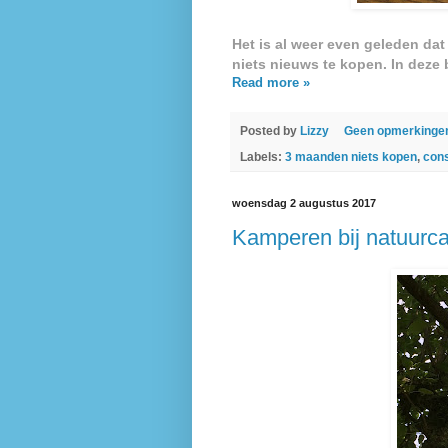
Het is al weer even geleden da
niets nieuws te kopen. In deze
Read more »
Posted by
Lizzy
Geen opmerkinge
Labels:
3 maanden niets kopen
,
con
woensdag 2 augustus 2017
Kamperen bij natuurc