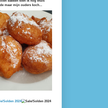
ollen bakken toen ik nog thuis
e maar mijn ouders koch...