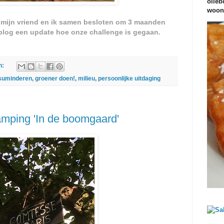
olieb
woond
t mijn vriend en ik samen besloten om 3 maanden
 blog een update hoe onze challenge is gegaan.
n:
suminderen
,
groener doen!
,
milieu
,
persoonlijke uitdaging
amping 'In de boomgaard'