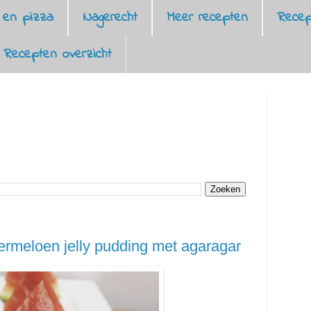
 en pizza
Nagerecht
Meer recepten
Recep
Recepten overzicht
ermeloen jelly pudding met agaragar