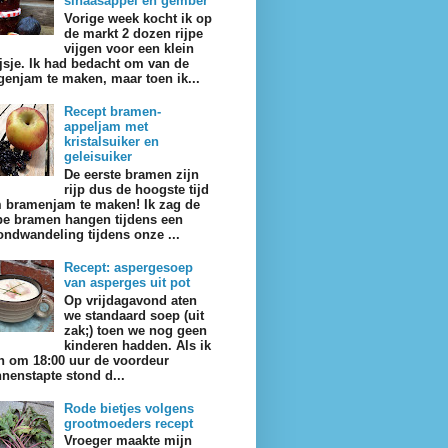
sinaasappel en gember
Vorige week kocht ik op
de markt 2 dozen rijpe
vijgen voor een klein
ijsje. Ik had bedacht om van de
jgenjam te maken, maar toen ik...
Recept bramen-
appeljam met
kristalsuiker en
geleisuiker
De eerste bramen zijn
rijp dus de hoogste tijd
 bramenjam te maken! Ik zag de
jpe bramen hangen tijdens een
ondwandeling tijdens onze ...
Recept: aspergesoep
van asperges uit pot
Op vrijdagavond aten
we standaard soep (uit
zak;) toen we nog geen
kinderen hadden. Als ik
n om 18:00 uur de voordeur
nnenstapte stond d...
Rode bietjes volgens
grootmoeders recept
Vroeger maakte mijn