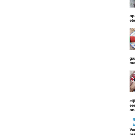
op
et
ga
ma
cij
ee
on
R
a
Va
ma