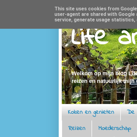
This site uses cookies from Google t
user-agent are shared with Google 
service, generate usage statistics,
Life 
Welkom op mijn blog Life
reizen en natuurlijk mijn
Koken en genieten
De 
Reizen
Moederschap