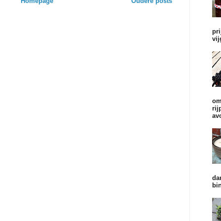
Homepage
Oudere posts
pr
vi
om
ri
av
da
bi