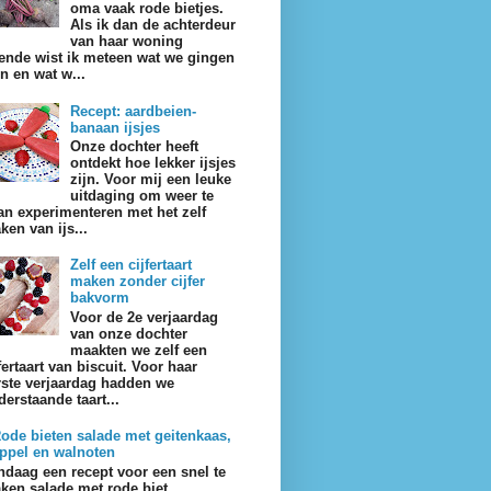
oma vaak rode bietjes.
Als ik dan de achterdeur
van haar woning
ende wist ik meteen wat we gingen
en en wat w...
Recept: aardbeien-
banaan ijsjes
Onze dochter heeft
ontdekt hoe lekker ijsjes
zijn. Voor mij een leuke
uitdaging om weer te
an experimenteren met het zelf
ken van ijs...
Zelf een cijfertaart
maken zonder cijfer
bakvorm
Voor de 2e verjaardag
van onze dochter
maakten we zelf een
fertaart van biscuit. Voor haar
rste verjaardag hadden we
derstaande taart...
ode bieten salade met geitenkaas,
ppel en walnoten
ndaag een recept voor een snel te
ken salade met rode biet,