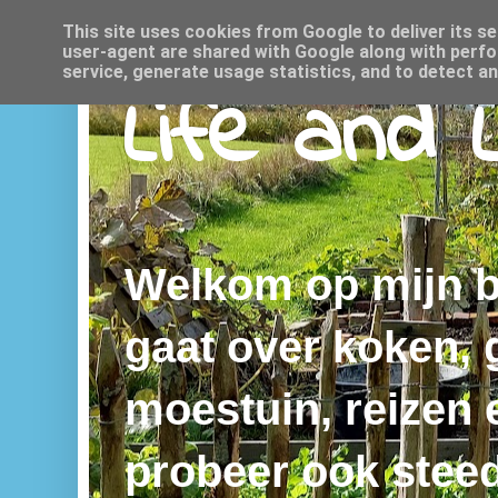
This site uses cookies from Google to deliver its se
user-agent are shared with Google along with perfo
service, generate usage statistics, and to detect a
Life and 
Welkom op mijn bl
gaat over koken,
moestuin, reizen e
probeer ook steed