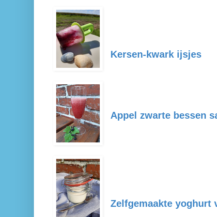
Kersen-kwark ijsjes
Appel zwarte bessen s
Zelfgemaakte yoghurt 