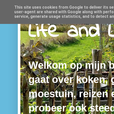
This site uses cookies from Google to deliver its se
user-agent are shared with Google along with perfo
service, generate usage statistics, and to detect a
Life and 
Welkom op mijn bl
gaat over koken,
moestuin, reizen e
probeer ook steed