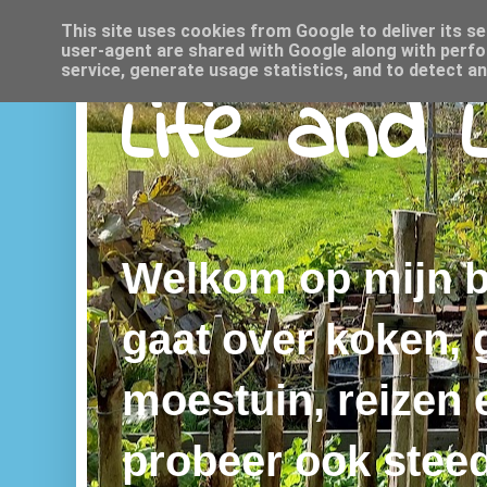
This site uses cookies from Google to deliver its se
user-agent are shared with Google along with perfo
service, generate usage statistics, and to detect a
Life and 
Welkom op mijn bl
gaat over koken,
moestuin, reizen e
probeer ook steed