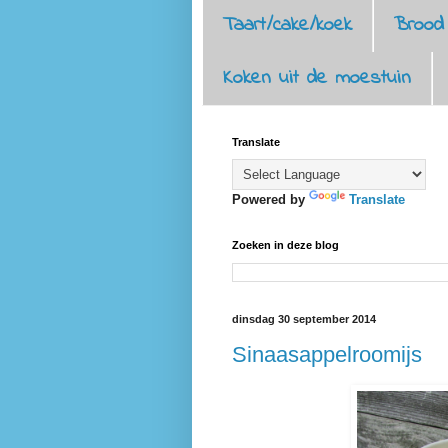
Taart/cake/koek
Brood
Koken uit de moestuin
Translate
Powered by
Translate
Zoeken in deze blog
dinsdag 30 september 2014
Sinaasappelroomijs