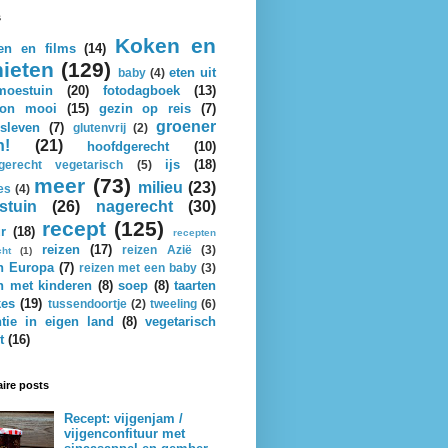
s
Koken en
en en films
(14)
ieten
(129)
eten uit
baby
(4)
oestuin
(20)
fotodagboek
(13)
on mooi
(15)
gezin op reis
(7)
groener
sleven
(7)
glutenvrij
(2)
n!
(21)
hoofdgerecht
(10)
ijs
(18)
gerecht vegetarisch
(5)
meer
(73)
milieu
(23)
es
(4)
stuin
(26)
nagerecht
(30)
recept
(125)
r
(18)
recepten
reizen
(17)
reizen Azië
(3)
cht
(1)
n Europa
(7)
reizen met een baby
(3)
n met kinderen
(8)
soep
(8)
taarten
kes
(19)
tussendoortje
(2)
tweeling
(6)
tie in eigen land
(8)
vegetarisch
t
(16)
ire posts
Recept: vijgenjam /
vijgenconfituur met