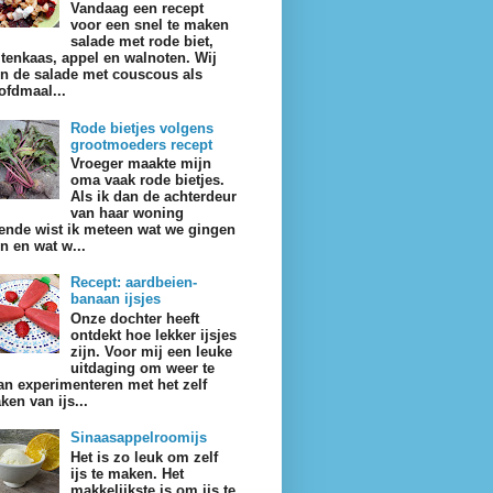
Vandaag een recept
voor een snel te maken
salade met rode biet,
itenkaas, appel en walnoten. Wij
en de salade met couscous als
ofdmaal...
Rode bietjes volgens
grootmoeders recept
Vroeger maakte mijn
oma vaak rode bietjes.
Als ik dan de achterdeur
van haar woning
ende wist ik meteen wat we gingen
en en wat w...
Recept: aardbeien-
banaan ijsjes
Onze dochter heeft
ontdekt hoe lekker ijsjes
zijn. Voor mij een leuke
uitdaging om weer te
an experimenteren met het zelf
ken van ijs...
Sinaasappelroomijs
Het is zo leuk om zelf
ijs te maken. Het
makkelijkste is om ijs te