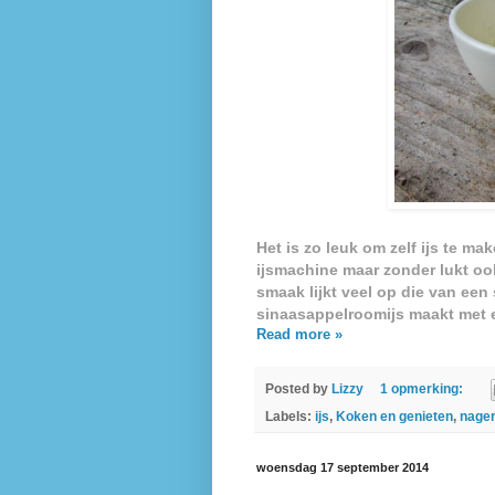
Het is zo leuk om zelf ijs te ma
ijsmachine maar zonder lukt oo
smaak lijkt veel op die van een
sinaasappelroomijs maakt met 
Read more »
Posted by
Lizzy
1 opmerking:
Labels:
ijs
,
Koken en genieten
,
nage
woensdag 17 september 2014