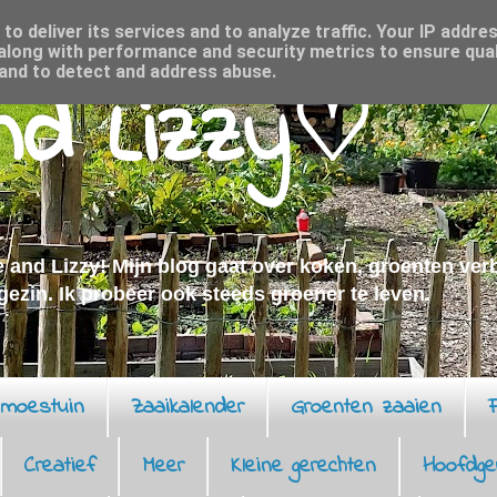
o deliver its services and to analyze traffic. Your IP addre
along with performance and security metrics to ensure qual
 and to detect and address abuse.
and Lizzy♡
 and Lizzy! Mijn blog gaat over koken, groenten ve
 gezin. Ik probeer ook steeds groener te leven.
moestuin
Zaaikalender
Groenten zaaien
F
Creatief
Meer
Kleine gerechten
Hoofdge