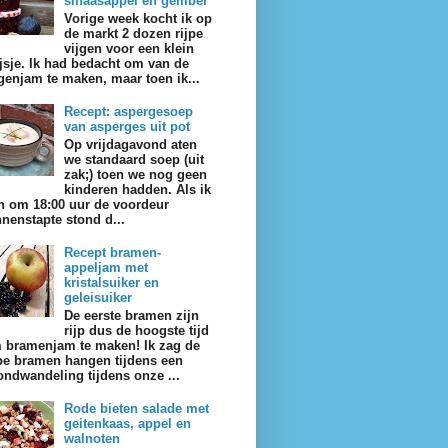
sinaasappel en gember
Vorige week kocht ik op
de markt 2 dozen rijpe
vijgen voor een klein
ijsje. Ik had bedacht om van de
jgenjam te maken, maar toen ik...
Recept: aspergesoep
van asperges uit pot
Op vrijdagavond aten
we standaard soep (uit
zak;) toen we nog geen
kinderen hadden. Als ik
n om 18:00 uur de voordeur
nnenstapte stond d...
Recept bramen-
appeljam met
kristalsuiker en
geleisuiker
De eerste bramen zijn
rijp dus de hoogste tijd
 bramenjam te maken! Ik zag de
jpe bramen hangen tijdens een
ondwandeling tijdens onze ...
Rode bieten salade met
geitenkaas, appel en
walnoten