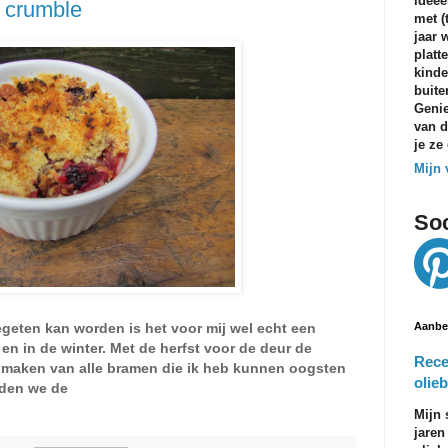
ideeë
 crumble
met (
jaar 
platt
kinde
buite
Genie
van d
je ze
Mijn 
Soc
egeten kan worden is het voor mij wel echt een
Aanbe
 en in de winter. Met de herfst voor de deur de
Rece
e maken van alle bramen die ik heb kunnen oogsten
olieb
dden we de
Mijn 
jaren