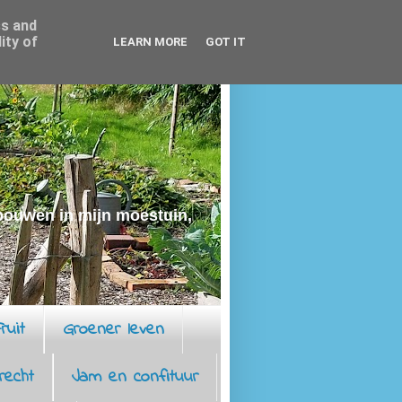
ss and
ity of
LEARN MORE
GOT IT
rbouwen in mijn moestuin,
ruit
Groener leven
recht
Jam en confituur