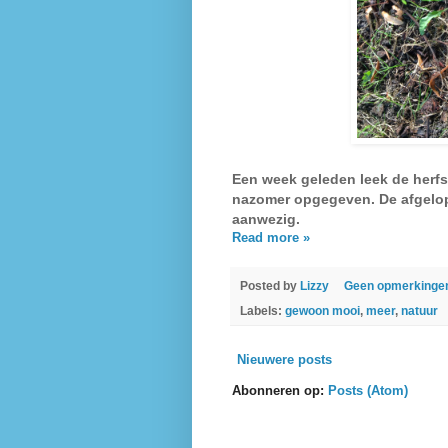
Een week geleden leek de herf
nazomer opgegeven. De afgelo
aanwezig.
Read more »
Posted by
Lizzy
Geen opmerkinge
Labels:
gewoon mooi
,
meer
,
natuur
Nieuwere posts
Abonneren op:
Posts (Atom)