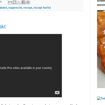
olieb
n:
woond
ieten
,
nagerecht
,
recept
,
recept herfst
akt