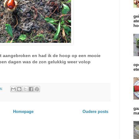
ge
at
ho
st aangebroken en had ik de hoop op een mooie
pen dagen was de zon gelukkig weer volop
op
et
n:
ga
Homepage
Oudere posts
ma