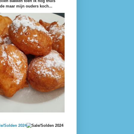
ollen bakken toen ik nog thuis
e maar mijn ouders koch...