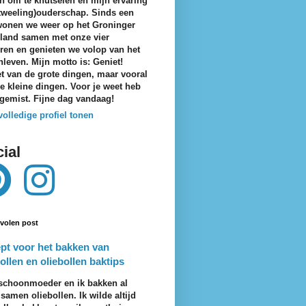
n om te knutselen en mijn ervaring
tweeling)ouderschap. Sinds een
wonen we weer op het Groninger
eland samen met onze vier
ren en genieten we volop van het
nleven. Mijn motto is: Geniet!
t van de grote dingen, maar vooral
e kleine dingen. Voor je weet heb
 gemist. Fijne dag vandaag!
volledige profiel tonen
ial
volen post
pt voor het bakken van
ollen en oliebollen baktips
schoonmoeder en ik bakken al
 samen oliebollen. Ik wilde altijd