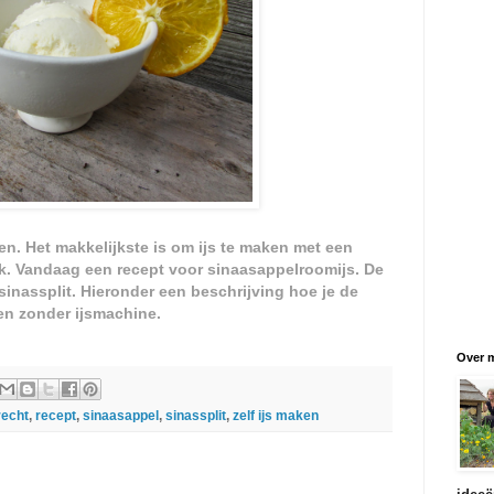
ken.
Het makkelijkste is om ijs te maken met een
k. Vandaag een recept voor sinaasappelroomijs. De
 sinassplit. Hieronder een beschrijving hoe je de
en zonder ijsmachine.
Over m
recht
,
recept
,
sinaasappel
,
sinassplit
,
zelf ijs maken