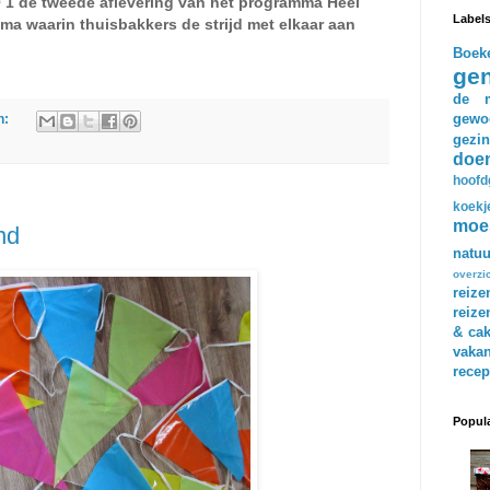
1 de tweede aflevering van het programma Heel
Label
a waarin thuisbakkers de strijd met elkaar aan
Boek
gen
de m
gewo
n:
gezin
doe
hoofd
koekj
moe
nd
natuu
overzi
reize
reize
& ca
vakan
recep
Popula