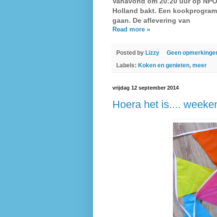
Vanavond om 20:20 uur op NPO 
Holland bakt. Een kookprogramm
gaan. De aflevering van
Read more »
Posted by
Lizzy
Geen opmerkinge
Labels:
Koken en genieten
,
meer
vrijdag 12 september 2014
Hoera het is.... weeke