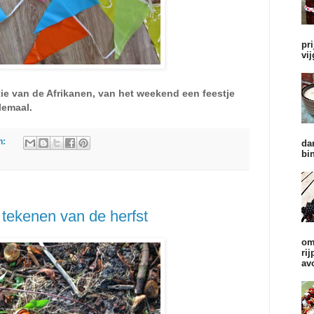
pr
vi
e van de Afrikanen, van het weekend een feestje
lemaal.
n:
da
bi
tekenen van de herfst
om
ri
av