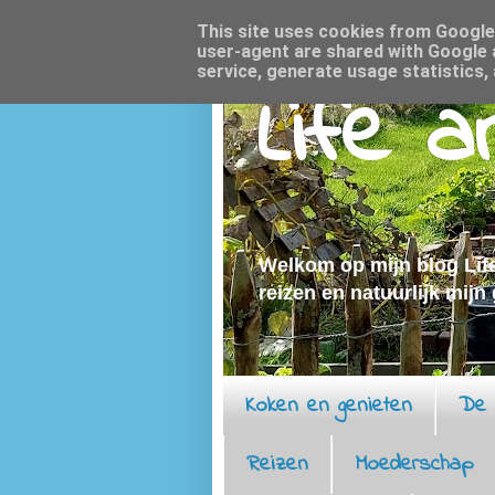
This site uses cookies from Google t
user-agent are shared with Google 
service, generate usage statistics,
Life 
Welkom op mijn blog Life
reizen en natuurlijk mijn
Koken en genieten
De 
Reizen
Moederschap