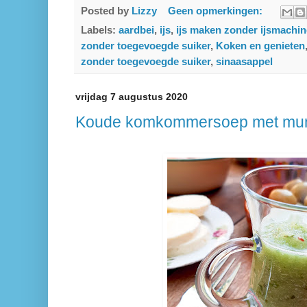
Posted by
Lizzy
Geen opmerkingen:
Labels:
aardbei
,
ijs
,
ijs maken zonder ijsmachin
zonder toegevoegde suiker
,
Koken en genieten
zonder toegevoegde suiker
,
sinaasappel
vrijdag 7 augustus 2020
Koude komkommersoep met mu