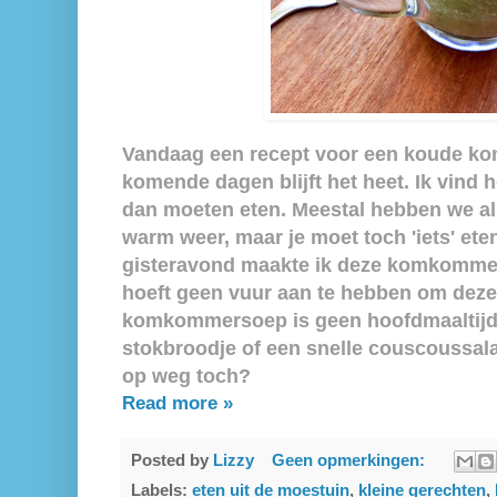
Vandaag een recept voor een koude 
komende dagen blijft het heet. Ik vind 
dan moeten eten. Meestal hebben we all
warm weer, maar je moet toch 'iets' et
gisteravond maakte ik deze komkommers
hoeft geen vuur aan te hebben om deze
komkommersoep is geen hoofdmaaltijd
stokbroodje of een snelle couscoussala
op weg toch?
Read more »
Posted by
Lizzy
Geen opmerkingen:
Labels:
eten uit de moestuin
,
kleine gerechten
,