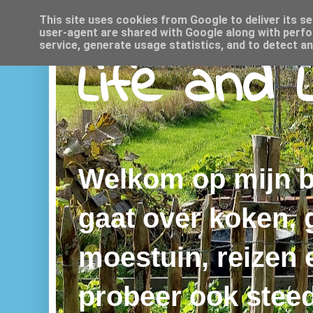
This site uses cookies from Google to deliver its se
user-agent are shared with Google along with perfo
service, generate usage statistics, and to detect a
Life and 
Welkom op mijn bl
gaat over koken,
moestuin, reizen e
probeer ook steed