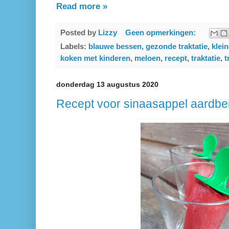
Read more »
Posted by
Lizzy
Geen opmerkingen:
Labels:
blauwe bessen
,
gezonde traktatie
,
klei
koken met kinderen
,
meloen
,
recept
,
traktatie
,
t
donderdag 13 augustus 2020
Recept voor sinaasappel aardbei 