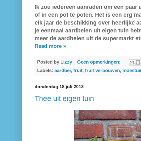
Ik zou iedereen aanraden om een paar a
of in een pot te poten. Het is een erg ma
elk jaar de beschikking over heerlijke a
je eenmaal aardbeien uit eigen tuin heb
meer de aardbeien uit de supermarkt et
Read more »
Posted by
Lizzy
Geen opmerkingen:
Labels:
aardbei
,
fruit
,
fruit verbouwen
,
moestui
donderdag 18 juli 2013
Thee uit eigen tuin