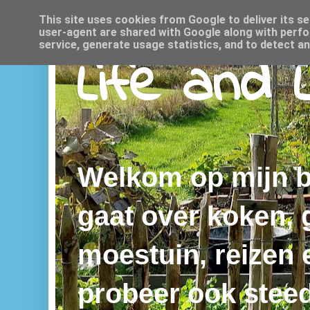
This site uses cookies from Google to deliver its se
user-agent are shared with Google along with perfo
service, generate usage statistics, and to detect a
Life and 
Welkom op mijn bl
gaat over koken,
moestuin, reizen e
probeer ook steed