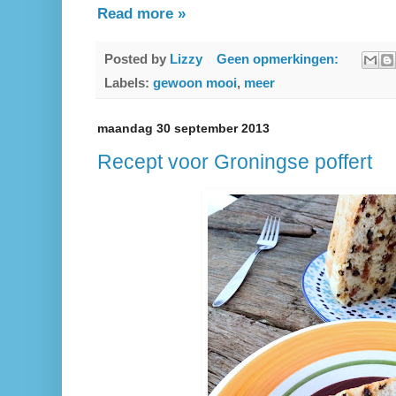
Read more »
Posted by
Lizzy
Geen opmerkingen:
Labels:
gewoon mooi
,
meer
maandag 30 september 2013
Recept voor Groningse poffert