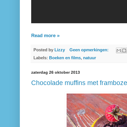
Read more »
Posted by
Lizzy
Geen opmerkingen:
Labels:
Boeken en films
,
natuur
zaterdag 26 oktober 2013
Chocolade muffins met framboz