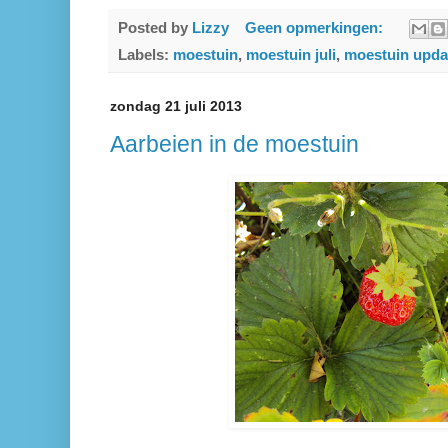
Posted by
Lizzy
Geen opmerkingen:
Labels:
moestuin
,
moestuin juli
,
moestuin upda
zondag 21 juli 2013
Aarbeien in de moestuin