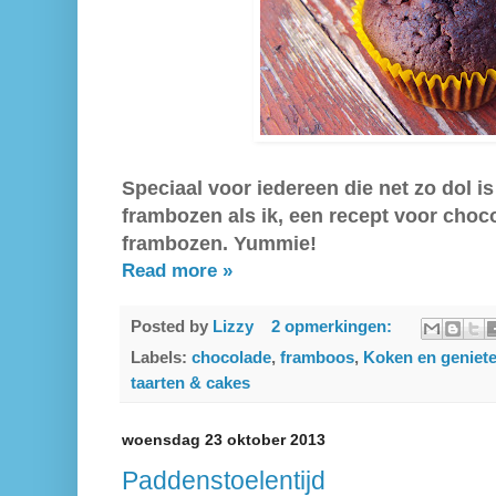
Speciaal voor iedereen die net zo dol i
frambozen als ik, een recept voor choc
frambozen. Yummie!
Read more »
Posted by
Lizzy
2 opmerkingen:
Labels:
chocolade
,
framboos
,
Koken en geniet
taarten & cakes
woensdag 23 oktober 2013
Paddenstoelentijd