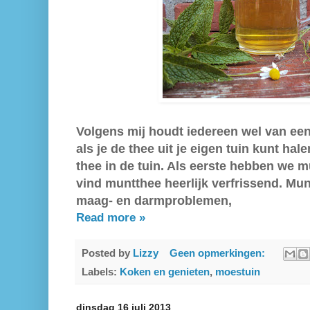
Volgens mij houdt iedereen wel van een 
als je de thee uit je eigen tuin kunt ha
thee in de tuin. Als eerste hebben we mu
vind muntthee heerlijk verfrissend. Munt
maag- en darmproblemen,
Read more »
Posted by
Lizzy
Geen opmerkingen:
Labels:
Koken en genieten
,
moestuin
dinsdag 16 juli 2013