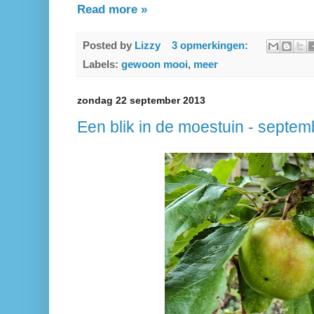
Read more »
Posted by
Lizzy
3 opmerkingen:
Labels:
gewoon mooi
,
meer
zondag 22 september 2013
Een blik in de moestuin - septe