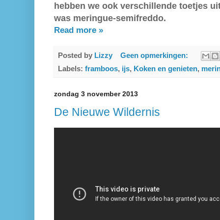
hebben we ook verschillende toetjes ui
was meringue-semifreddo.
Read more »
Posted by
Lizzy
Geen opmerkingen:
Labels:
framboos
,
ijs
,
Koken en genieten
,
meri
zondag 3 november 2013
De Nieuwe Wildernis