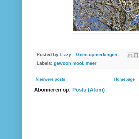
Posted by
Lizzy
Geen opmerkingen:
Labels:
gewoon mooi
,
meer
Nieuwere posts
Homepage
Abonneren op:
Posts (Atom)