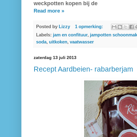
weckpotten kopen bij de
Read more »
Posted by
Lizzy
1 opmerking:
Labels:
jam en confituur
,
jampotten schoonma
soda
,
uitkoken
,
vaatwasser
zaterdag 13 juli 2013
Recept Aardbeien- rabarberjam