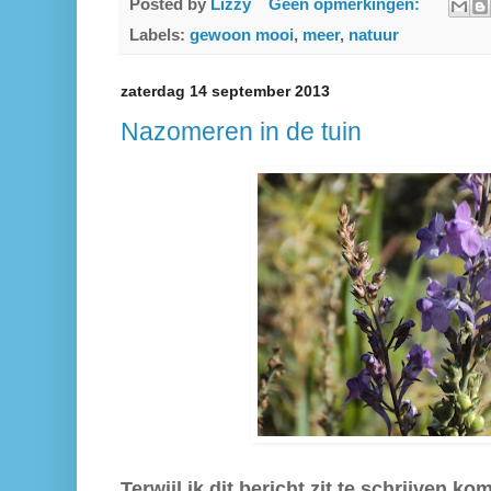
Posted by
Lizzy
Geen opmerkingen:
Labels:
gewoon mooi
,
meer
,
natuur
zaterdag 14 september 2013
Nazomeren in de tuin
Terwijl ik dit bericht zit te schrijven k