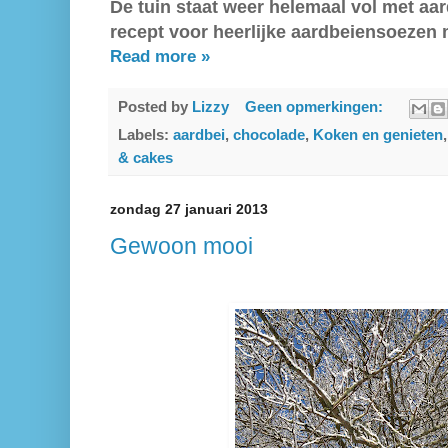
De tuin staat weer helemaal vol met aa
recept voor heerlijke aardbeiensoezen
Read more »
Posted by
Lizzy
Geen opmerkingen:
Labels:
aardbei
,
chocolade
,
Koken en genieten
& cakes
zondag 27 januari 2013
Gewoon mooi