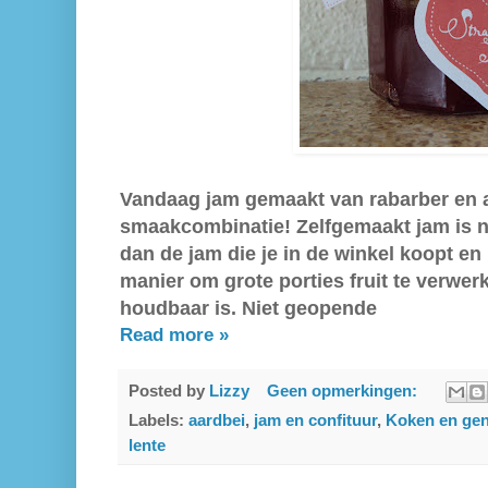
Vandaag jam gemaakt van rabarber en 
smaakcombinatie!
Zelfgemaakt jam is n
dan de jam die je in de winkel koopt en
manier om grote porties fruit te verwer
houdbaar is. Niet geopende
Read more »
Posted by
Lizzy
Geen opmerkingen:
Labels:
aardbei
,
jam en confituur
,
Koken en gen
lente