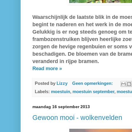
Waarschijnlijk de laatste blik in de moes
begint te naderen en het werk in de mo
Gelukkig is er nog steeds genoeg om t
frambozenstruiken blijven heerlijke zo
zorgen de hevige regenbuien er soms v
beschadigen. De bloemen van de bramen
veranderd in rijpe bramen.
Read more »
Posted by
Lizzy
Geen opmerkingen:
Labels:
moestuin
,
moestuin september
,
moestu
maandag 16 september 2013
Gewoon mooi - wolkenvelden