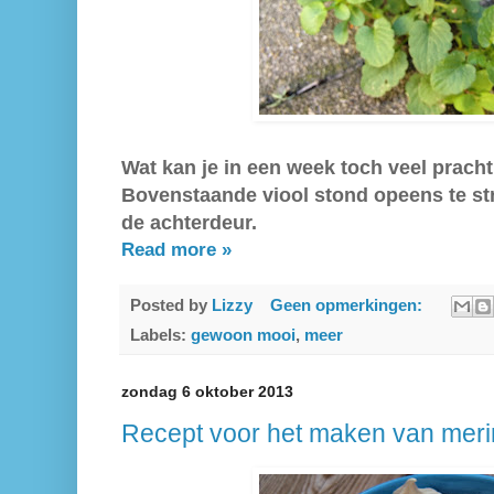
Wat kan je in een week toch veel pracht
Bovenstaande viool stond opeens te str
de achterdeur.
Read more »
Posted by
Lizzy
Geen opmerkingen:
Labels:
gewoon mooi
,
meer
zondag 6 oktober 2013
Recept voor het maken van mer