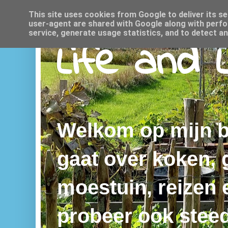
This site uses cookies from Google to deliver its se
user-agent are shared with Google along with perfo
service, generate usage statistics, and to detect a
Life and 
Welkom op mijn bl
gaat over koken,
moestuin, reizen e
probeer ook steed