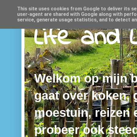
This site uses cookies from Google to deliver its se
user-agent are shared with Google along with perfo
service, generate usage statistics, and to detect a
Life and 
Welkom op mijn bl
gaat over koken,
moestuin, reizen e
probeer ook steed