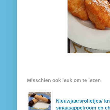
Misschien ook leuk om te lezen
Nieuwjaarsrolletjes/ kn
sinaasappelroom en c