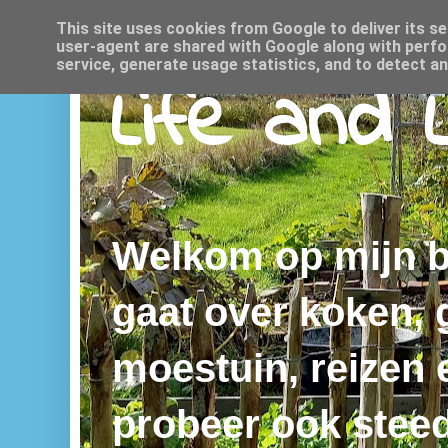
This site uses cookies from Google to deliver its se
user-agent are shared with Google along with perfo
service, generate usage statistics, and to detect a
Life and 
Welkom op mijn bl
gaat over koken,
moestuin, reizen e
probeer ook steed