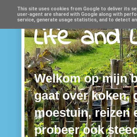
This site uses cookies from Google to deliver its se
user-agent are shared with Google along with perfo
service, generate usage statistics, and to detect a
Life and 
Welkom op mijn bl
gaat over koken,
moestuin, reizen e
probeer ook steed