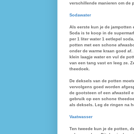
verschillende manieren om de 
Sodawater
Als eerste kun je de jampotte
Soda is te koop in de supermar
per 1 liter water 1 eetlepel soda
potten met een schone afwasbo
onder de warme kraan goed af. 
klein laagje water en vul de po
van een tang vast en leeg ze. 
theedoek.
De deksels van de potten moet
vervolgens goed worden afgesp
de gootsteen of een afwasteil e
gebruik op een schone theedoe
als deksels. Leg de ringen n
Vaatwasser
Ten tweede kun je de potten, d