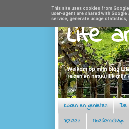
This site uses cookies from Google t
user-agent are shared with Google 
service, generate usage statistics,
Life 
Welkom op mijn blog Life
reizen en natuurlijk mijn
Koken en genieten
De 
Reizen
Moederschap