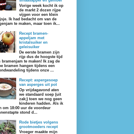
sinaasappel en gember
Vorige week kocht ik op
de markt 2 dozen rijpe
vijgen voor een klein
ijsje. Ik had bedacht om van de
jgenjam te maken, maar toen ik...
Recept bramen-
appeljam met
kristalsuiker en
geleisuiker
De eerste bramen zijn
rijp dus de hoogste tijd
 bramenjam te maken! Ik zag de
jpe bramen hangen tijdens een
ondwandeling tijdens onze ...
Recept: aspergesoep
van asperges uit pot
Op vrijdagavond aten
we standaard soep (uit
zak;) toen we nog geen
kinderen hadden. Als ik
n om 18:00 uur de voordeur
nnenstapte stond d...
Rode bietjes volgens
grootmoeders recept
Vroeger maakte mijn