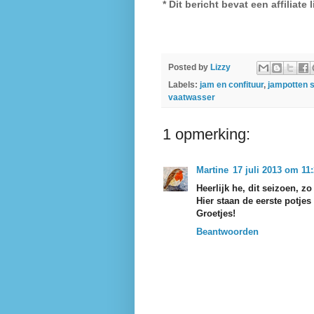
* Dit bericht bevat een affiliate 
Posted by
Lizzy
Labels:
jam en confituur
,
jampotten
vaatwasser
1 opmerking:
Martine
17 juli 2013 om 11
Heerlijk he, dit seizoen, z
Hier staan de eerste potjes
Groetjes!
Beantwoorden