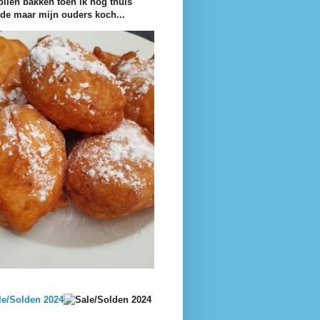
ollen bakken toen ik nog thuis
e maar mijn ouders koch...