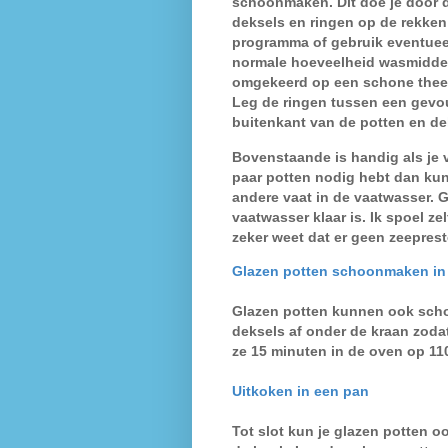
schoonmaken. Dit doe je door d
deksels en ringen op de rekken 
programma of gebruik eventuee
normale hoeveelheid wasmiddel
omgekeerd op een schone thee
Leg de ringen tussen een gevo
buitenkant van de potten en de
Bovenstaande is handig als je 
paar potten nodig hebt dan k
andere vaat in de vaatwasser. 
vaatwasser klaar is. Ik spoel z
zeker weet dat er geen zeeprest
Glazen potten schoonmaken in
Glazen potten kunnen ook sch
deksels af onder de kraan zodat
ze 15 minuten in de oven op 11
Uitkoken in een pan
Tot slot kun je glazen potten o