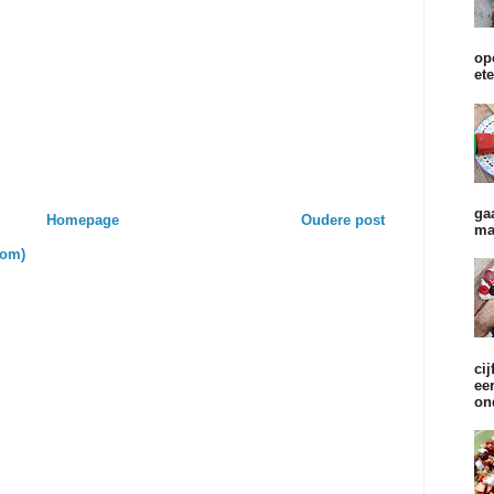
op
et
ga
Homepage
Oudere post
ma
tom)
cij
ee
on