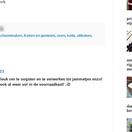
link
pr
vi
 schoonmaken
,
Koken en genieten
,
oven
,
soda
,
uitkoken
,
om
ri
av
:23
o leuk om te oogsten en te verwerken tot jammetjes enzo!
 ook al weer vol in de voorraadkast! :-D
da
bi