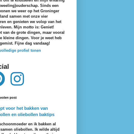
n om te knutselen en mijn ervaring
tweeling)ouderschap. Sinds een
wonen we weer op het Groninger
eland samen met onze vier
ren en genieten we volop van het
nleven. Mijn motto is: Geniet!
t van de grote dingen, maar vooral
e kleine dingen. Voor je weet heb
 gemist. Fijne dag vandaag!
volledige profiel tonen
ial
volen post
pt voor het bakken van
ollen en oliebollen baktips
schoonmoeder en ik bakken al
 samen oliebollen. Ik wilde altijd