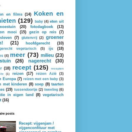
s
Koken en
en en films
(14)
ieten
(129)
eten uit
baby
(4)
oestuin
(20)
fotodagboek
(13)
on mooi
(15)
gezin op reis
(7)
groener
sleven
(7)
glutenvrij
(2)
n!
(21)
hoofdgerecht
(10)
ijs
(18)
gerecht vegetarisch
(5)
meer
(73)
milieu
(23)
es
(4)
stuin
(26)
nagerecht
(30)
recept
(125)
r
(18)
recepten
reizen
(17)
reizen Azië
(3)
cht
(1)
n Europa
(7)
reizen met een baby
(3)
n met kinderen
(8)
soep
(8)
taarten
kes
(19)
tussendoortje
(2)
tweeling
(6)
tie in eigen land
(8)
vegetarisch
t
(16)
ire posts
Recept: vijgenjam /
vijgenconfituur met