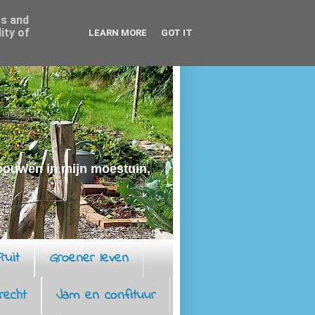
ss and
ity of
LEARN MORE
GOT IT
rbouwen in mijn moestuin,
ruit
Groener leven
recht
Jam en confituur