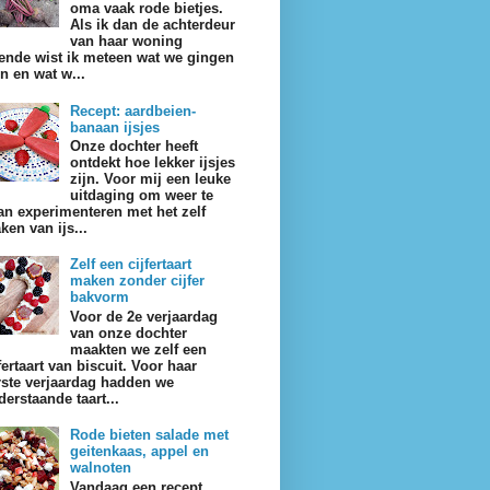
oma vaak rode bietjes.
Als ik dan de achterdeur
van haar woning
ende wist ik meteen wat we gingen
en en wat w...
Recept: aardbeien-
banaan ijsjes
Onze dochter heeft
ontdekt hoe lekker ijsjes
zijn. Voor mij een leuke
uitdaging om weer te
an experimenteren met het zelf
ken van ijs...
Zelf een cijfertaart
maken zonder cijfer
bakvorm
Voor de 2e verjaardag
van onze dochter
maakten we zelf een
fertaart van biscuit. Voor haar
rste verjaardag hadden we
derstaande taart...
Rode bieten salade met
geitenkaas, appel en
walnoten
Vandaag een recept