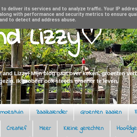
o deliver its services and to analyze traffic. Your IP addre
along with performance and security metrics to ensure qual
 and to detect and address abuse.
and Lizzy♡
 and Lizzy! Mijn blog gaat over koken, groenten ve
 gezin. Ik probeer ook steeds groener te leven.
moestuin
Zaaikalender
Groenten zaaien
F
Creatief
Meer
Kleine gerechten
Hoofdge