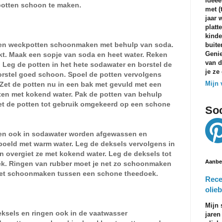
ideeë
potten schoon te maken.
met (
jaar 
platt
kinde
n en weckpotten schoonmaken met behulp van soda.
buite
Genie
kt. Maak een sopje van soda en heet water.
Reken
van d
.
Leg de potten in het hete sodawater en borstel de
je ze
rstel goed schoon. Spoel de potten vervolgens
Mijn 
Zet de potten nu in een bak met gevuld met een
tten met kokend water. Pak de potten van behulp
Zet de potten tot gebruik omgekeerd op een schone
Soc
en ook in sodawater worden afgewassen en
oeld met warm water. Leg de deksels vervolgens in
n overgiet ze met kokend water. Leg de deksels tot
Aanbe
k. Ringen van rubber moet je net zo schoonmaken
a het schoonmaken tussen een schone theedoek.
Rece
olieb
Mijn 
eksels en ringen ook in de vaatwasser
jaren