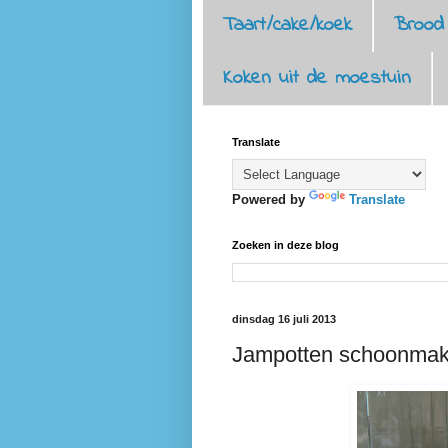
Taart/cake/koek
Brood
Koken uit de moestuin
Translate
Powered by
Translate
Zoeken in deze blog
dinsdag 16 juli 2013
Jampotten schoonma