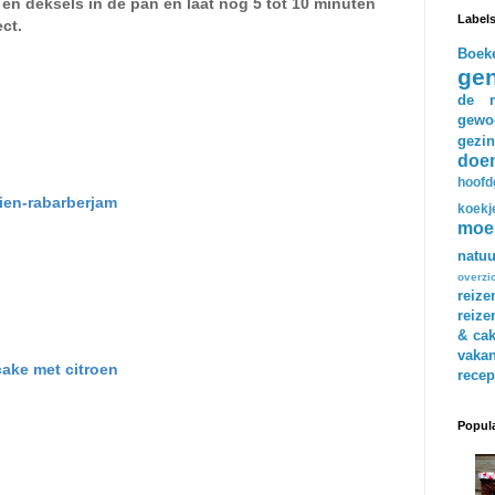
en deksels in de pan en laat nog 5 tot 10 minuten
Label
ct.
Boek
gen
de m
en
gewo
gezin
doe
hoofd
ien-rabarberjam
koekj
moe
natuu
overzi
reize
reize
& ca
vakan
ake met citroen
recep
Popula