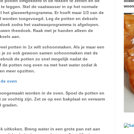
e potten omgekeerd in de rekken te zetten en de
olieb
woond
te leggen. Stel de vaatwasser in op het normale
l het glaswerkprogramma. Er hoeft maar 1/3 van de
 worden toegevoegd. Leg de potten en deksels
doek zodra het vaatwasprogramma is afgelopen.
uwen theedoek. Raak met je handen alleen de
ksels aan.
veel potten in 1x wilt schoonmaken. Als je maar een
un je zo ook gewoon samen schoonmaken met de
Gebruik de potten zo snel mogelijk nadat de
elf de potten nog even na met heet water zodat ik
en meer opzitten.
 de oven
oongemaakt worden in de oven.
Spoel de potten en
 ze vochtig zijn. Zet ze op een bakplaat en verwarm
0 graden.
ok uitkoken. Breng water in een grote pan net aan