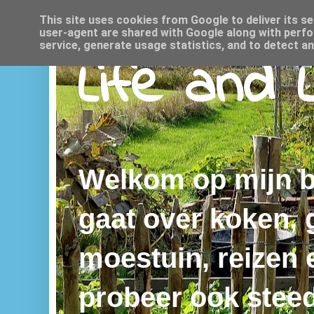
This site uses cookies from Google to deliver its se
user-agent are shared with Google along with perfo
service, generate usage statistics, and to detect a
Life and 
Welkom op mijn bl
gaat over koken,
moestuin, reizen e
probeer ook steed