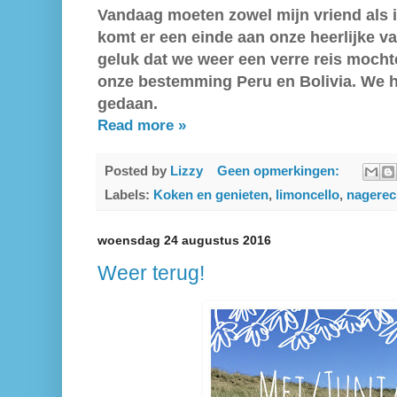
Vandaag moeten zowel mijn vriend als 
komt er een einde aan onze heerlijke v
geluk dat we weer een verre reis mocht
onze bestemming Peru en Bolivia. We h
gedaan.
Read more »
Posted by
Lizzy
Geen opmerkingen:
Labels:
Koken en genieten
,
limoncello
,
nagerec
woensdag 24 augustus 2016
Weer terug!