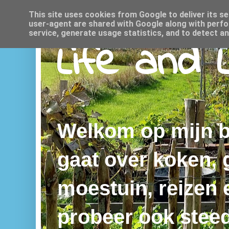
This site uses cookies from Google to deliver its se
user-agent are shared with Google along with perfo
service, generate usage statistics, and to detect a
Life and 
Welkom op mijn bl
gaat over koken,
moestuin, reizen e
probeer ook steed