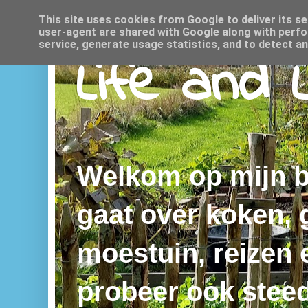
This site uses cookies from Google to deliver its se
user-agent are shared with Google along with perfo
service, generate usage statistics, and to detect a
Life and 
Welkom op mijn bl
gaat over koken,
moestuin, reizen e
probeer ook steed