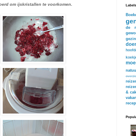
erd om ijskristallen te voorkomen.
Label
Boek
gen
de m
gewo
gezin
doe
hoofd
koekj
moe
natuu
overzi
reize
reize
& ca
vakan
recep
Popula