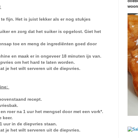
olieb
woond
:
e fijn. Het is juist lekker als er nog stukjes
ker en zorg dat het suiker is opgelost. Giet het
oensap toe en meng de ingrediënten goed door
chine en maak er in ongeveer 18 minuten ijs van.
iepvries om het hard te laten worden.
t je het wilt serveren uit de diepvries.
hine:
 bovenstaand recept.
vriesbak.
s en roer na 1 uur het mengsel door met een vork*.
e keer.
1 uur in de diepvries staan.
at je het wilt serveren uit de diepvries.