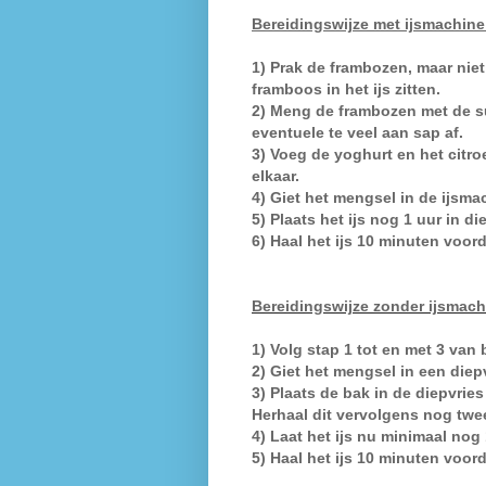
Bereidingswijze met ijsmachine
1) Prak de frambozen, maar niet t
framboos in het ijs zitten.
2) Meng de frambozen met de sui
eventuele te veel aan sap af.
3) Voeg de yoghurt en het citr
elkaar.
4) Giet het mengsel in de ijsma
5) Plaats het ijs nog 1 uur in d
6)
Haal het ijs 10 minuten voorda
Bereidingswijze zonder ijsmac
1) Volg stap 1 tot en met 3 van
2) Giet het mengsel in een diep
3) Plaats de bak in de diepvrie
Herhaal dit vervolgens nog twe
4) Laat het ijs nu minimaal nog 
5) Haal het ijs 10 minuten voord