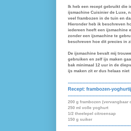
Ik heb een recept gebruikt die 
ijsmachine Cuisinier de Luxe
,
n
veel frambozen in de tuin en d
Hieronder heb ik beschreven ho
iedereen heeft een ijsmachine 
zonder een ijsmachine te gebrui
beschreven hoe dit precies in z
De ijsmachine bevalt mij trouw
gebruiken en zelf ijs maken gaat
bak minimaal 12 uur in de diep
ijs maken zit er dus helaas niet 
-------------------------------------------
Recept: frambozen-yoghurtijs
-------------------------------------------
200 g frambozen (vervangbaar d
250 ml volle yoghurt
1/2 theelepel citroensap
150 g suiker
-------------------------------------------