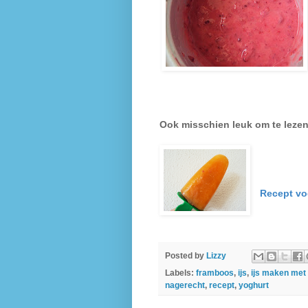
Ook misschien leuk om te leze
Recept voo
Posted by
Lizzy
Labels:
framboos
,
ijs
,
ijs maken met
nagerecht
,
recept
,
yoghurt