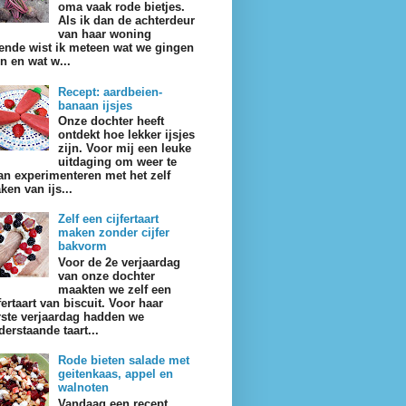
oma vaak rode bietjes.
Als ik dan de achterdeur
van haar woning
ende wist ik meteen wat we gingen
en en wat w...
Recept: aardbeien-
banaan ijsjes
Onze dochter heeft
ontdekt hoe lekker ijsjes
zijn. Voor mij een leuke
uitdaging om weer te
an experimenteren met het zelf
ken van ijs...
Zelf een cijfertaart
maken zonder cijfer
bakvorm
Voor de 2e verjaardag
van onze dochter
maakten we zelf een
fertaart van biscuit. Voor haar
rste verjaardag hadden we
derstaande taart...
Rode bieten salade met
geitenkaas, appel en
walnoten
Vandaag een recept