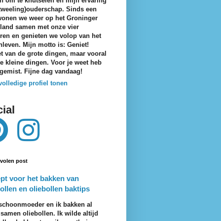
n om te knutselen en mijn ervaring
tweeling)ouderschap. Sinds een
wonen we weer op het Groninger
eland samen met onze vier
ren en genieten we volop van het
nleven. Mijn motto is: Geniet!
t van de grote dingen, maar vooral
e kleine dingen. Voor je weet heb
 gemist. Fijne dag vandaag!
volledige profiel tonen
ial
volen post
pt voor het bakken van
ollen en oliebollen baktips
schoonmoeder en ik bakken al
 samen oliebollen. Ik wilde altijd