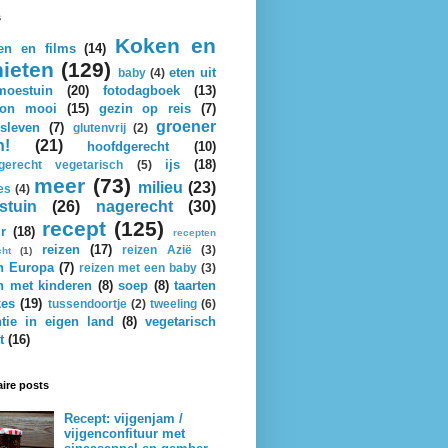
s
Koken en
en en films
(14)
ieten
(129)
eten uit
baby
(4)
oestuin
(20)
fotodagboek
(13)
on mooi
(15)
gezin op reis
(7)
groener
sleven
(7)
glutenvrij
(2)
n!
(21)
hoofdgerecht
(10)
ijs
(18)
gerecht vegetarisch
(5)
meer
(73)
milieu
(23)
es
(4)
stuin
(26)
nagerecht
(30)
recept
(125)
r
(18)
recepten
reizen
(17)
reizen Azië
(3)
cht
(1)
n Europa
(7)
reizen met een baby
(3)
n met kinderen
(8)
soep
(8)
taarten
kes
(19)
tussendoortje
(2)
tweeling
(6)
tie in eigen land
(8)
vegetarisch
t
(16)
ire posts
Recept: vijgenjam /
vijgenconfituur met