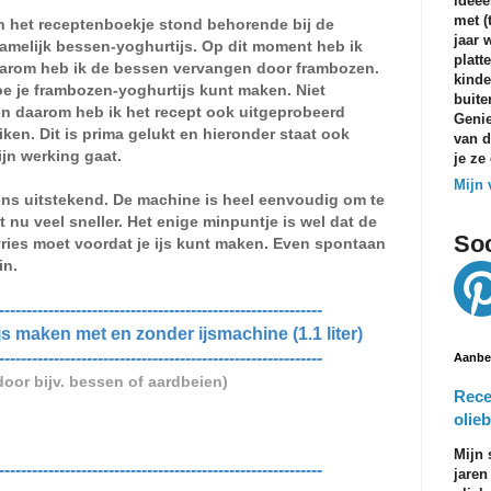
ideeë
met (
in het receptenboekje stond behorende bij de
jaar 
amelijk bessen-yoghurtijs
. Op dit moment heb ik
platt
aarom heb ik de
bessen vervangen door frambozen.
kinde
e je frambozen-yoghurtijs kunt maken. Niet
buite
en daarom heb ik het recept ook uitgeprobeerd
Genie
ken. Dit is prima gelukt en hieronder staat ook
van d
ijn werking gaat.
je ze
Mijn 
ens uitstekend. De machine is heel eenvoudig om te
 nu veel sneller. Het enige minpuntje is wel dat de
Soc
vries moet voordat je ijs kunt maken. Even spontaan
in.
-----------------------------------------------------------
 maken met en zonder ijsmachine (1.1 liter)
-----------------------------------------------------------
Aanbe
oor bijv. bessen of aardbeien)
Rece
olieb
Mijn 
-----------------------------------------------------------
jaren