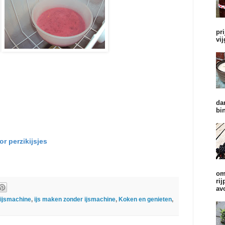
pr
vi
n
da
bi
r perzikijsjes
om
ri
av
 ijsmachine
,
ijs maken zonder ijsmachine
,
Koken en genieten
,