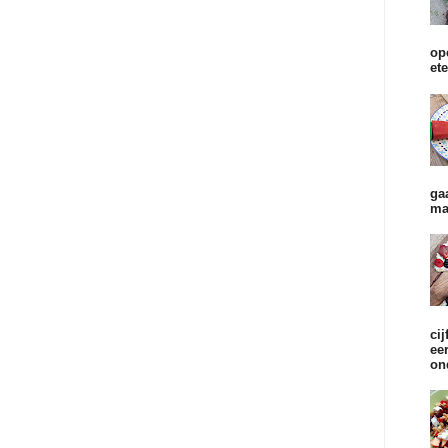
op
et
ga
ma
cij
ee
on