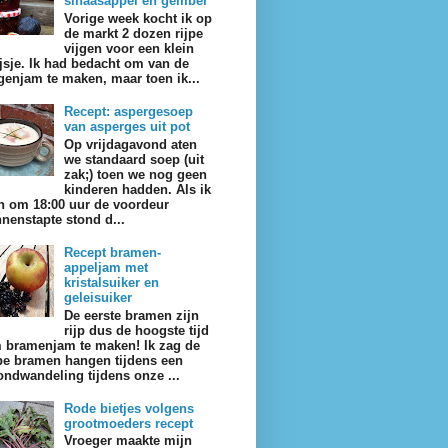
sinaasappel en gember
Vorige week kocht ik op
de markt 2 dozen rijpe
vijgen voor een klein
ijsje. Ik had bedacht om van de
jgenjam te maken, maar toen ik...
Recept: aspergesoep
van asperges uit pot
Op vrijdagavond aten
we standaard soep (uit
zak;) toen we nog geen
kinderen hadden. Als ik
n om 18:00 uur de voordeur
nnenstapte stond d...
Recept bramen-
appeljam met
kristalsuiker en
geleisuiker
De eerste bramen zijn
rijp dus de hoogste tijd
 bramenjam te maken! Ik zag de
jpe bramen hangen tijdens een
ondwandeling tijdens onze ...
Rode bietjes volgens
grootmoeders recept
Vroeger maakte mijn