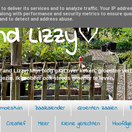
o deliver its services and to analyze traffic. Your IP addre
along with performance and security metrics to ensure qual
 and to detect and address abuse.
and Lizzy♡
 and Lizzy! Mijn blog gaat over koken, groenten ve
 gezin. Ik probeer ook steeds groener te leven.
moestuin
Zaaikalender
Groenten zaaien
F
Creatief
Meer
Kleine gerechten
Hoofdge