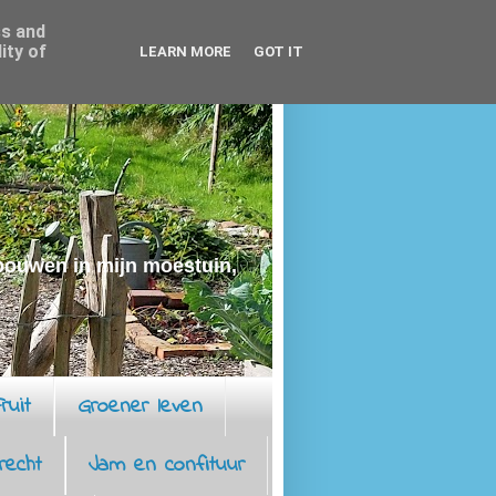
ss and
ity of
LEARN MORE
GOT IT
rbouwen in mijn moestuin,
ruit
Groener leven
recht
Jam en confituur