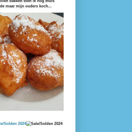
ollen bakken toen ik nog thuis
e maar mijn ouders koch...