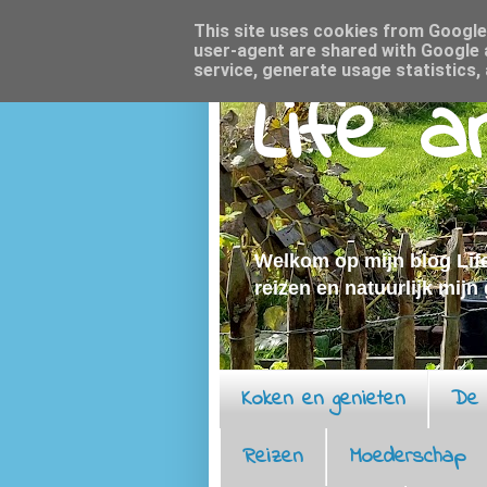
This site uses cookies from Google t
user-agent are shared with Google 
service, generate usage statistics,
Life 
Welkom op mijn blog Life
reizen en natuurlijk mijn
Koken en genieten
De 
Reizen
Moederschap