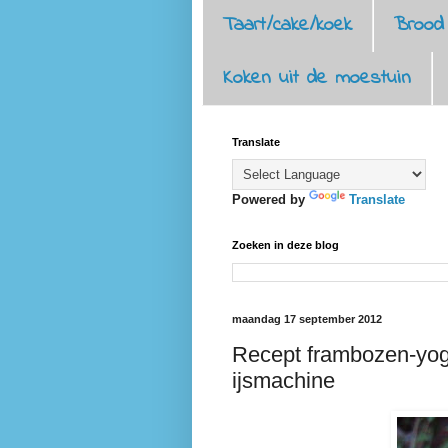
Taart/cake/koek
Brood
Koken uit de moestuin
Translate
Powered by
Translate
Zoeken in deze blog
maandag 17 september 2012
Recept frambozen-yog
ijsmachine