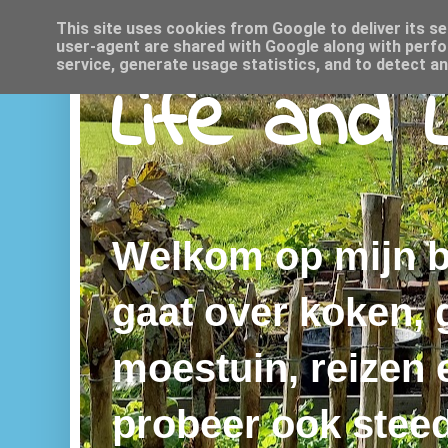
This site uses cookies from Google to deliver its se
user-agent are shared with Google along with perfo
service, generate usage statistics, and to detect a
Life and 
Welkom op mijn bl
gaat over koken,
moestuin, reizen e
probeer ook steed