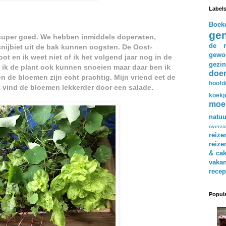
Label
Boek
gen
super goed. We hebben inmiddels doperwten,
de m
snijbiet uit de bak kunnen oogsten. De Oost-
gewo
ot en ik weet niet of ik het volgend jaar nog in de
gezin
u ik de plant ook kunnen snoeien maar daar ben ik
doe
en de bloemen zijn echt prachtig. Mijn vriend eet de
hoofd
 vind de bloemen lekkerder door een salade.
koekj
moe
natuu
overzi
reize
reize
& ca
vakan
recep
Popula