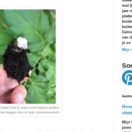
ideeë
met (
jaar 
platt
kinde
buite
Genie
van d
je ze
Mijn 
Soc
Aanbe
Rece
 (slak) heb ik maar even ergens anders
olieb
laten leggen dan in mijn stadsmoestuin.
Mijn 
jaren