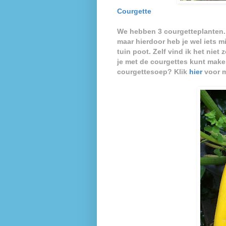
Courgette
We hebben 3 courgetteplanten. 
maar hierdoor heb je wel iets m
tuin poot. Zelf vind ik het niet
je met de courgettes kunt maken
courgettesoep?
Klik
hier
voor m