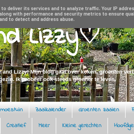
o deliver its services and to analyze traffic. Your IP addre
along with performance and security metrics to ensure qual
 and to detect and address abuse.
and Lizzy♡
 and Lizzy! Mijn blog gaat over koken, groenten ve
 gezin. Ik probeer ook steeds groener te leven.
moestuin
Zaaikalender
Groenten zaaien
F
Creatief
Meer
Kleine gerechten
Hoofdge