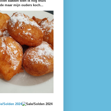
ollen bakken toen ik nog thuis
e maar mijn ouders koch...