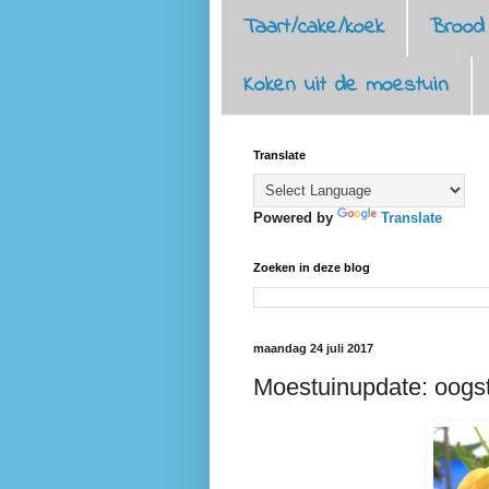
Taart/cake/koek
Brood
Koken uit de moestuin
Translate
Powered by
Translate
Zoeken in deze blog
maandag 24 juli 2017
Moestuinupdate: oogst