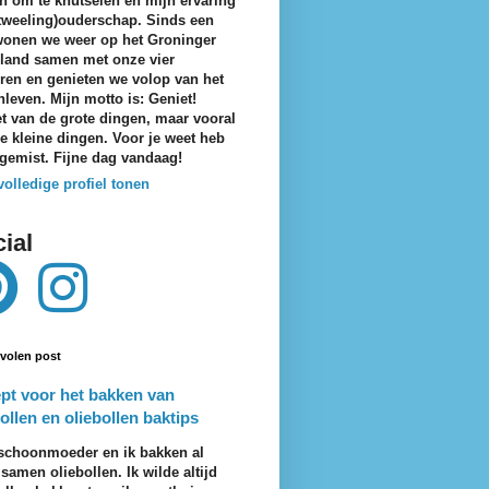
n om te knutselen en mijn ervaring
tweeling)ouderschap. Sinds een
wonen we weer op het Groninger
eland samen met onze vier
ren en genieten we volop van het
nleven. Mijn motto is: Geniet!
t van de grote dingen, maar vooral
e kleine dingen. Voor je weet heb
 gemist. Fijne dag vandaag!
volledige profiel tonen
ial
volen post
pt voor het bakken van
ollen en oliebollen baktips
schoonmoeder en ik bakken al
 samen oliebollen. Ik wilde altijd