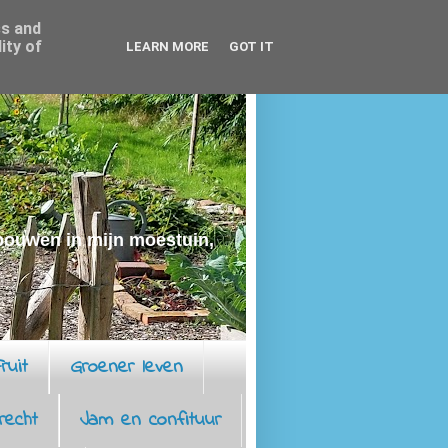
ss and
ity of
LEARN MORE
GOT IT
rbouwen in mijn moestuin,
ruit
Groener leven
recht
Jam en confituur