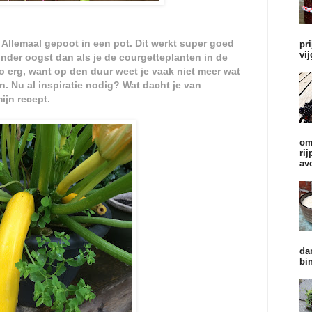
Allemaal gepoot in een pot. Dit werkt super goed
pr
vi
inder oogst dan als je de courgetteplanten in de
 zo erg, want op den duur weet je vaak niet meer wat
. Nu al inspiratie nodig? Wat dacht je van
ijn recept.
om
ri
av
da
bi