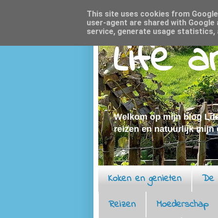
This site uses cookies from Google t
user-agent are shared with Google 
service, generate usage statistics,
Life 
Welkom op mijn blog Life
reizen en natuurlijk mijn
Koken en genieten
De 
Reizen
Moederschap