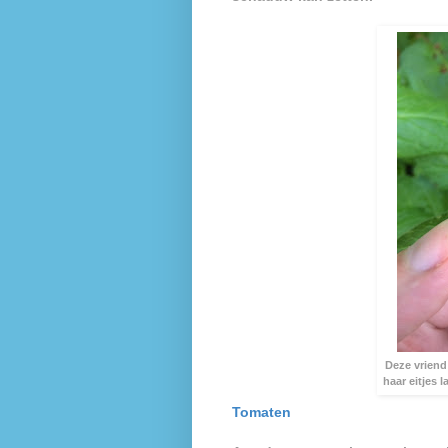
Deze vriend
haar eitjes 
Tomaten