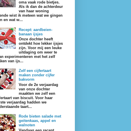
oma vaak rode bietjes.
Als ik dan de achterdeur
van haar woning
ende wist ik meteen wat we gingen
en en wat w...
Recept: aardbeien-
banaan ijsjes
Onze dochter heeft
ontdekt hoe lekker ijsjes
zijn. Voor mij een leuke
uitdaging om weer te
an experimenteren met het zelf
ken van ijs...
Zelf een cijfertaart
maken zonder cijfer
bakvorm
Voor de 2e verjaardag
van onze dochter
maakten we zelf een
fertaart van biscuit. Voor haar
rste verjaardag hadden we
derstaande taart...
Rode bieten salade met
geitenkaas, appel en
walnoten
Vandaag een recept