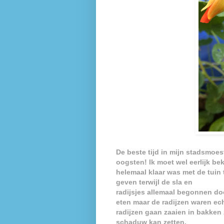
De beste tijd in mijn stadsmoe
oogsten!
Ik moet wel eerlijk b
helemaal klaar was met de tuin 
geven terwijl de sla en
radijsjes allemaal begonnen d
eten maar de radijzen waren ec
radijzen gaan zaaien in bakken 
schaduw kan zetten.