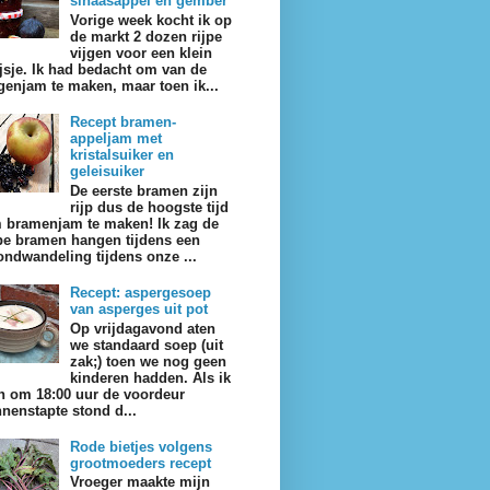
sinaasappel en gember
Vorige week kocht ik op
de markt 2 dozen rijpe
vijgen voor een klein
ijsje. Ik had bedacht om van de
jgenjam te maken, maar toen ik...
Recept bramen-
appeljam met
kristalsuiker en
geleisuiker
De eerste bramen zijn
rijp dus de hoogste tijd
 bramenjam te maken! Ik zag de
jpe bramen hangen tijdens een
ondwandeling tijdens onze ...
Recept: aspergesoep
van asperges uit pot
Op vrijdagavond aten
we standaard soep (uit
zak;) toen we nog geen
kinderen hadden. Als ik
n om 18:00 uur de voordeur
nnenstapte stond d...
Rode bietjes volgens
grootmoeders recept
Vroeger maakte mijn