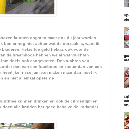
op
et
mbozen kunnen oogsten maar ook dit jaar worden
Ik ben er nog niet achter wat de oorzaak is, want ik
 bladeren. Hetzelfde geld helaas ook voor de
van de braamboos hebben we al wat vruchten
ga
ma
t inmiddels ook aangevreten. De vruchten van
urder dan van een framboos en zoeter dan van een
n heerlijke frisse jam van maken maar dan moet ik
n en niet allemaal opeten;)-
cij
ee
muntthee kunnen drinken en ook de citroentijm en
on
jk doen alle kruiden het goed behalve de koriander