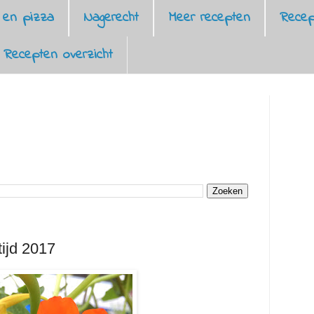
 en pizza
Nagerecht
Meer recepten
Recep
Recepten overzicht
ijd 2017