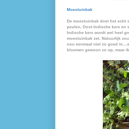
Moestuinbak
De moestuinbak doet het echt 
peulen, Oost-Indische kers en 
Indische kers wordt wel heel gro
moestuinbak zet. Natuurlijk zo
nou eenmaal niet zo goed in....
bloemen gewoon zo op, maar ik