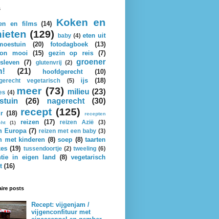
s
Koken en
en en films
(14)
ieten
(129)
eten uit
baby
(4)
oestuin
(20)
fotodagboek
(13)
on mooi
(15)
gezin op reis
(7)
groener
sleven
(7)
glutenvrij
(2)
n!
(21)
hoofdgerecht
(10)
ijs
(18)
gerecht vegetarisch
(5)
meer
(73)
milieu
(23)
es
(4)
stuin
(26)
nagerecht
(30)
recept
(125)
r
(18)
recepten
reizen
(17)
reizen Azië
(3)
cht
(1)
n Europa
(7)
reizen met een baby
(3)
n met kinderen
(8)
soep
(8)
taarten
kes
(19)
tussendoortje
(2)
tweeling
(6)
tie in eigen land
(8)
vegetarisch
t
(16)
ire posts
Recept: vijgenjam /
vijgenconfituur met