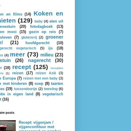
s
Koken en
en en films
(14)
ieten
(129)
eten uit
baby
(4)
oestuin
(20)
fotodagboek
(13)
on mooi
(15)
gezin op reis
(7)
groener
sleven
(7)
glutenvrij
(2)
n!
(21)
hoofdgerecht
(10)
ijs
(18)
gerecht vegetarisch
(5)
meer
(73)
milieu
(23)
es
(4)
stuin
(26)
nagerecht
(30)
recept
(125)
r
(18)
recepten
reizen
(17)
reizen Azië
(3)
cht
(1)
n Europa
(7)
reizen met een baby
(3)
n met kinderen
(8)
soep
(8)
taarten
kes
(19)
tussendoortje
(2)
tweeling
(6)
tie in eigen land
(8)
vegetarisch
t
(16)
ire posts
Recept: vijgenjam /
vijgenconfituur met