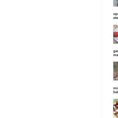
op
et
ga
ma
mi
he