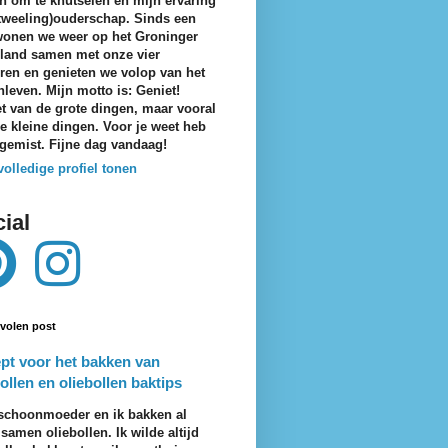
n om te knutselen en mijn ervaring
tweeling)ouderschap. Sinds een
wonen we weer op het Groninger
eland samen met onze vier
ren en genieten we volop van het
nleven. Mijn motto is: Geniet!
t van de grote dingen, maar vooral
e kleine dingen. Voor je weet heb
 gemist. Fijne dag vandaag!
volledige profiel tonen
ial
volen post
pt voor het bakken van
ollen en oliebollen baktips
schoonmoeder en ik bakken al
 samen oliebollen. Ik wilde altijd