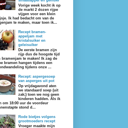
sinaasappel en gember
Vorige week kocht ik op
de markt 2 dozen rijpe
vijgen voor een klein
ijsje. Ik had bedacht om van de
jgenjam te maken, maar toen ik...
Recept bramen-
appeljam met
kristalsuiker en
geleisuiker
De eerste bramen zijn
rijp dus de hoogste tijd
 bramenjam te maken! Ik zag de
jpe bramen hangen tijdens een
ondwandeling tijdens onze ...
Recept: aspergesoep
van asperges uit pot
Op vrijdagavond aten
we standaard soep (uit
zak;) toen we nog geen
kinderen hadden. Als ik
n om 18:00 uur de voordeur
nnenstapte stond d...
Rode bietjes volgens
grootmoeders recept
Vroeger maakte mijn