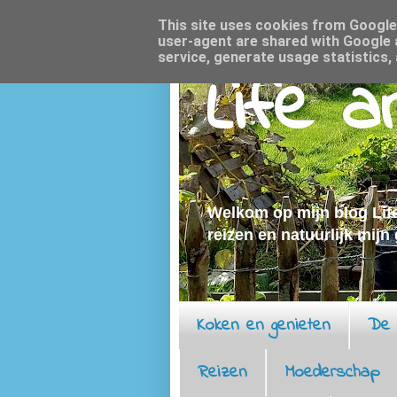
This site uses cookies from Google t
user-agent are shared with Google 
service, generate usage statistics,
Life 
Welkom op mijn blog Life
reizen en natuurlijk mijn
Koken en genieten
De 
Reizen
Moederschap