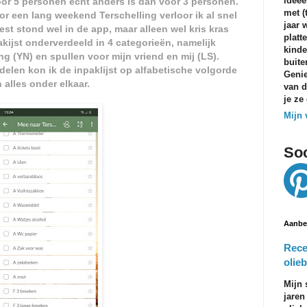
ideeë
or 5 personen echt anders is dan voor 3 personen.
met (
r een lang weekend Terschelling verloor ik al snel
jaar 
est stond wel in de app, maar alleen wel kris kras
platt
akijst onderverdeeld in 4 categorieën, namelijk
kinde
ng (YN) en spullen voor mijn vriend en mij (LS).
buite
 delen kon ik de inpaklijst op alfabetische volgorde
Genie
 alles onder elkaar.
van d
je ze
Mijn 
Soc
Aanbe
Rece
olieb
Mijn 
jaren