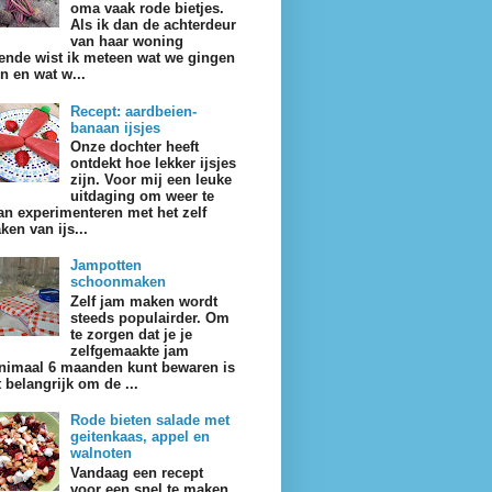
oma vaak rode bietjes.
Als ik dan de achterdeur
van haar woning
ende wist ik meteen wat we gingen
en en wat w...
Recept: aardbeien-
banaan ijsjes
Onze dochter heeft
ontdekt hoe lekker ijsjes
zijn. Voor mij een leuke
uitdaging om weer te
an experimenteren met het zelf
ken van ijs...
Jampotten
schoonmaken
Zelf jam maken wordt
steeds populairder. Om
te zorgen dat je je
zelfgemaakte jam
nimaal 6 maanden kunt bewaren is
t belangrijk om de ...
Rode bieten salade met
geitenkaas, appel en
walnoten
Vandaag een recept
voor een snel te maken