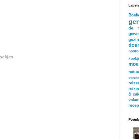
Label
Boek
gen
de m
gewo
gezin
doe
hoofd
oekjes
koekj
moe
natuu
overzi
reize
reize
& ca
vakan
recep
Popula