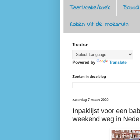
Taart/cake/koek
Brood
Koken uit de moestuin
Translate
Powered by
Translate
Zoeken in deze blog
zaterdag 7 maart 2020
Inpaklijst voor een ba
weekend weg in Nede