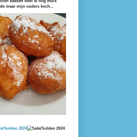
ollen bakken toen ik nog thuis
e maar mijn ouders koch...