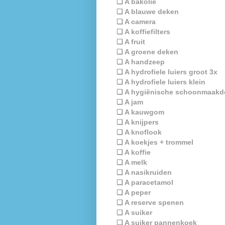
❏ A bakolie
❏ A blauwe deken
❏ A camera
❏ A koffiefilters
❏ A fruit
❏ A groene deken
❏ A handzeep
❏ A hydrofiele luiers groot 3x
❏ A hydrofiele luiers klein
❏ A hygiënische schoonmaakd
❏ A jam
❏ A kauwgom
❏ A knijpers
❏ A knoflook
❏ A koekjes + trommel
❏ A koffie
❏ A melk
❏ A nasikruiden
❏ A paracetamol
❏ A peper
❏ A reserve spenen
❏ A suiker
❏ A suiker pannenkoek