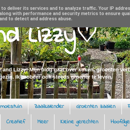
o deliver its services and to analyze traffic. Your IP addre
along with performance and security metrics to ensure qual
 and to detect and address abuse.
and Lizzy♡
 and Lizzy! Mijn blog gaat over koken, groenten ve
 gezin. Ik probeer ook steeds groener te leven.
moestuin
Zaaikalender
Groenten zaaien
F
Creatief
Meer
Kleine gerechten
Hoofdge