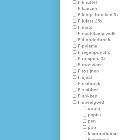
❏ F knuffel
❏ F laarzen
❏ F lange broeken 3x
❏ F luiers 25x
❏ F muts
❏ F nachtlamp wolk
❏ F 4 onderbroek
❏ F pyjama
❏ F regenponcho
❏ F rompers 2x
❏ F roosvicee
❏ F rozijnen
❏ F sjaal
❏ F skibroek
❏ F slabber
❏ F sokken
❏ F speelgoed
❏ duplo
❏ papier
❏ pen
❏ pop
❏ kleurpotloden
❏ kleurboek