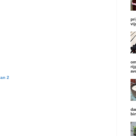
pr
vi
om
ri
av
van 2
da
bi