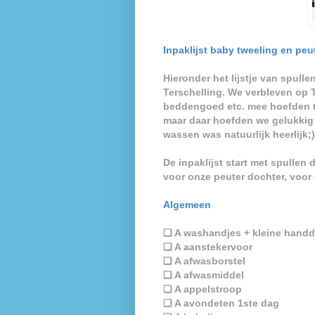
Inpaklijst baby tweeling en peu
Hieronder het lijstje van spul
Terschelling. We verbleven op 
beddengoed etc. mee hoefden 
maar daar hoefden we gelukkig
wassen was natuurlijk heerlijk;)
De inpaklijst start met spullen 
voor onze peuter dochter, voor 
Algemeen
❏ A washandjes + kleine hand
❏ A aanstekervoor
❏ A afwasborstel
❏ A afwasmiddel
❏ A appelstroop
❏ A avondeten 1ste dag