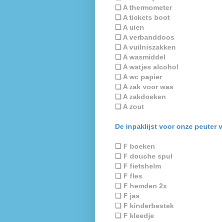
❏ A thermometer
❏ A tickets boot
❏ A uien
❏ A verbanddoos
❏ A vuilniszakken
❏ A wasmiddel
❏ A watjes alcohol
❏ A wc papier
❏ A zak voor was
❏ A zakdoeken
❏ A zout
De inpaklijst voor onze peuter 
❏ F boeken
❏ F douche spul
❏ F fietshelm
❏ F fles
❏ F hemden 2x
❏ F jas
❏ F kinderbestek
❏ F kleedje