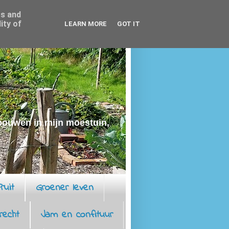
ss and
ity of
LEARN MORE
GOT IT
rbouwen in mijn moestuin,
ruit
Groener leven
recht
Jam en confituur