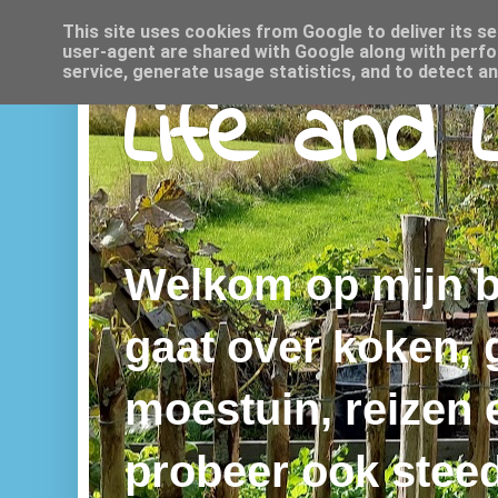
This site uses cookies from Google to deliver its se
user-agent are shared with Google along with perfo
service, generate usage statistics, and to detect a
Life and 
Welkom op mijn bl
gaat over koken,
moestuin, reizen e
probeer ook steed