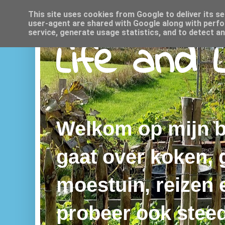
This site uses cookies from Google to deliver its se
user-agent are shared with Google along with perfo
service, generate usage statistics, and to detect a
Life and 
Welkom op mijn bl
gaat over koken,
moestuin, reizen e
probeer ook steed