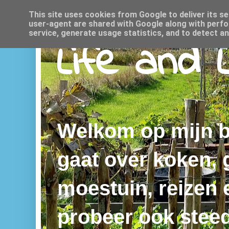
This site uses cookies from Google to deliver its se
user-agent are shared with Google along with perfo
service, generate usage statistics, and to detect a
Life and 
Welkom op mijn bl
gaat over koken,
moestuin, reizen e
probeer ook steed