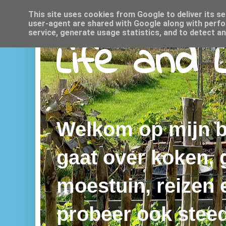
This site uses cookies from Google to deliver its se
user-agent are shared with Google along with perfo
service, generate usage statistics, and to detect a
Life and 
Welkom op mijn bl
gaat over koken,
moestuin, reizen e
probeer ook steed