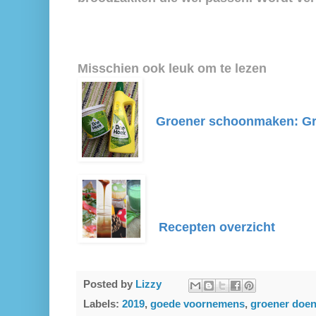
Misschien ook leuk om te lezen
Groener schoonmaken: Gr
Recepten overzicht
Posted by
Lizzy
Labels:
2019
,
goede voornemens
,
groener doen