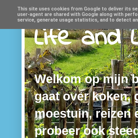
This site uses cookies from Google to deliver its se
user-agent are shared with Google along with perfo
service, generate usage statistics, and to detect a
Life and 
Welkom op mijn bl
gaat over koken,
moestuin, reizen e
probeer ook steed