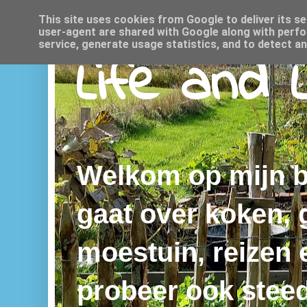
This site uses cookies from Google to deliver its se
user-agent are shared with Google along with perfo
service, generate usage statistics, and to detect a
Life and 
Welkom op mijn bl
gaat over koken,
moestuin, reizen e
probeer ook steed