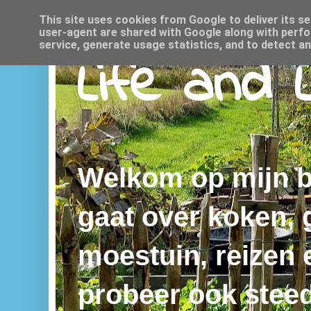
This site uses cookies from Google to deliver its se
user-agent are shared with Google along with perfo
service, generate usage statistics, and to detect a
Life and 
Welkom op mijn bl
gaat over koken,
moestuin, reizen e
probeer ook steed