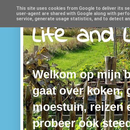
This site uses cookies from Google to deliver its se
user-agent are shared with Google along with perfo
service, generate usage statistics, and to detect a
Life and 
Welkom op mijn bl
gaat over koken,
moestuin, reizen e
probeer ook steed