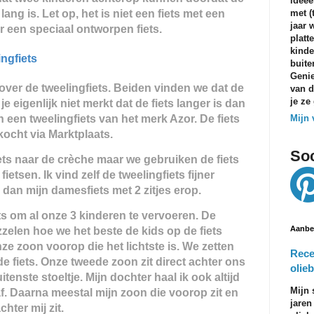
ideeë
met (
lang is. Let op, het is niet een fiets met een
jaar 
 een speciaal ontworpen fiets.
platt
kinde
ngfiets
buite
Genie
over de tweelingfiets.
Beiden vinden we dat de
van d
je ze
t je eigenlijk niet merkt dat de fiets langer is dan
een tweelingfiets van het merk Azor. De fiets
Mijn 
cht via Marktplaats.
Soc
ets naar de crèche maar we gebruiken de fiets
etsen. Ik vind zelf de tweelingfiets fijner
n dan mijn damesfiets met 2 zitjes erop.
ts om al onze 3 kinderen te vervoeren.
De
Aanbe
zelen hoe we het beste de kids op de fiets
ze zoon voorop die het lichtste is. We zetten
Rece
de fiets. Onze tweede zoon zit direct achter ons
olieb
tenste stoeltje. Mijn dochter haal ik ook altijd
Mijn 
af. Daarna meestal mijn zoon die voorop zit en
jaren
achter mij zit.