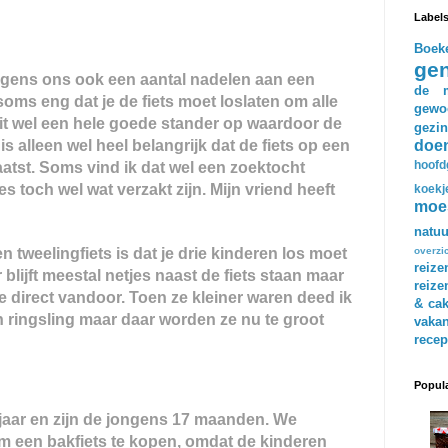
Label
Boek
gen
olgens ons ook een aantal nadelen aan een
de m
 soms eng dat je de fiets moet loslaten om alle
gewo
 zit wel een hele goede stander op waardoor de
gezin
is alleen wel heel belangrijk dat de fiets op een
doe
hoofd
atst. Soms vind ik dat wel een zoektocht
s toch wel wat verzakt zijn. Mijn vriend heeft
koekj
moe
natuu
 tweelingfiets is dat je drie kinderen los moet
overzi
reize
lijft meestal netjes naast de fiets staan maar
reize
te direct vandoor. Toen ze kleiner waren deed ik
& ca
en ringsling maar daar worden ze nu te groot
vakan
recep
Popula
 jaar en zijn de jongens 17 maanden. We
m een bakfiets te kopen, omdat de kinderen