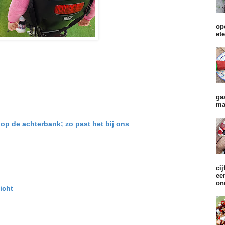
op
et
ga
ma
 op de achterbank; zo past het bij ons
cij
ee
on
icht