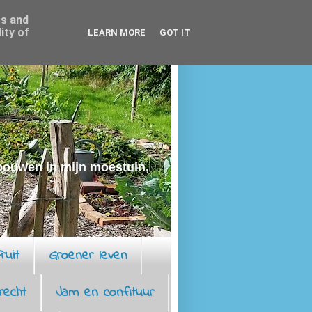
ss and
ity of
LEARN MORE
GOT IT
rbouwen in mijn moestuin,
ruit
Groener leven
recht
Jam en confituur