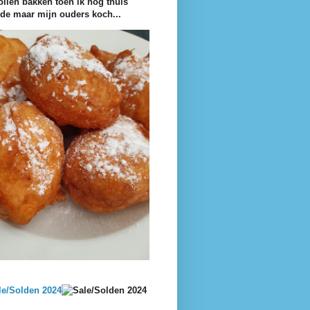
ollen bakken toen ik nog thuis
e maar mijn ouders koch...