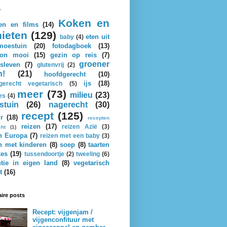
s
Koken en
en en films
(14)
ieten
(129)
eten uit
baby
(4)
oestuin
(20)
fotodagboek
(13)
on mooi
(15)
gezin op reis
(7)
groener
sleven
(7)
glutenvrij
(2)
n!
(21)
hoofdgerecht
(10)
ijs
(18)
gerecht vegetarisch
(5)
meer
(73)
milieu
(23)
es
(4)
stuin
(26)
nagerecht
(30)
recept
(125)
r
(18)
recepten
reizen
(17)
reizen Azië
(3)
cht
(1)
n Europa
(7)
reizen met een baby
(3)
n met kinderen
(8)
soep
(8)
taarten
kes
(19)
tussendoortje
(2)
tweeling
(6)
tie in eigen land
(8)
vegetarisch
t
(16)
ire posts
Recept: vijgenjam /
vijgenconfituur met