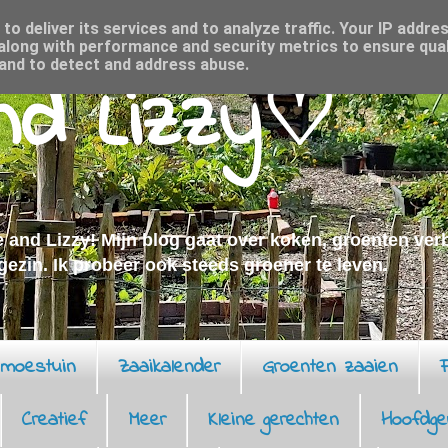
o deliver its services and to analyze traffic. Your IP addre
along with performance and security metrics to ensure qual
 and to detect and address abuse.
and Lizzy♡
 and Lizzy! Mijn blog gaat over koken, groenten ve
 gezin. Ik probeer ook steeds groener te leven.
moestuin
Zaaikalender
Groenten zaaien
F
Creatief
Meer
Kleine gerechten
Hoofdge