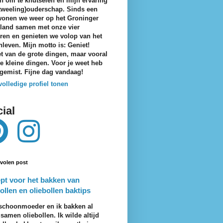
n om te knutselen en mijn ervaring
tweeling)ouderschap. Sinds een
wonen we weer op het Groninger
eland samen met onze vier
ren en genieten we volop van het
nleven. Mijn motto is: Geniet!
t van de grote dingen, maar vooral
e kleine dingen. Voor je weet heb
 gemist. Fijne dag vandaag!
volledige profiel tonen
ial
volen post
pt voor het bakken van
ollen en oliebollen baktips
schoonmoeder en ik bakken al
 samen oliebollen. Ik wilde altijd