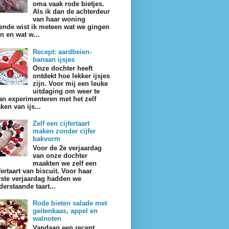
oma vaak rode bietjes.
Als ik dan de achterdeur
van haar woning
ende wist ik meteen wat we gingen
en en wat w...
Recept: aardbeien-
banaan ijsjes
Onze dochter heeft
ontdekt hoe lekker ijsjes
zijn. Voor mij een leuke
uitdaging om weer te
an experimenteren met het zelf
ken van ijs...
Zelf een cijfertaart
maken zonder cijfer
bakvorm
Voor de 2e verjaardag
van onze dochter
maakten we zelf een
fertaart van biscuit. Voor haar
rste verjaardag hadden we
derstaande taart...
Rode bieten salade met
geitenkaas, appel en
walnoten
Vandaag een recept