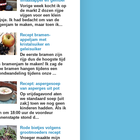
sinaasappel en gember
Vorige week kocht ik op
de markt 2 dozen rijpe
vijgen voor een klein
ijsje. Ik had bedacht om van de
jgenjam te maken, maar toen ik...
Recept bramen-
appeljam met
kristalsuiker en
geleisuiker
De eerste bramen zijn
rijp dus de hoogste tijd
 bramenjam te maken! Ik zag de
jpe bramen hangen tijdens een
ondwandeling tijdens onze ...
Recept: aspergesoep
van asperges uit pot
Op vrijdagavond aten
we standaard soep (uit
zak;) toen we nog geen
kinderen hadden. Als ik
n om 18:00 uur de voordeur
nnenstapte stond d...
Rode bietjes volgens
grootmoeders recept
Vroeger maakte mijn