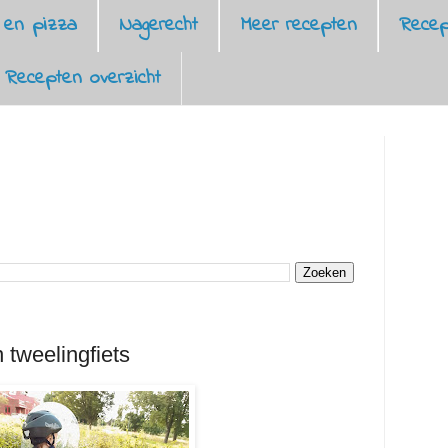
 en pizza
Nagerecht
Meer recepten
Recep
Recepten overzicht
 tweelingfiets