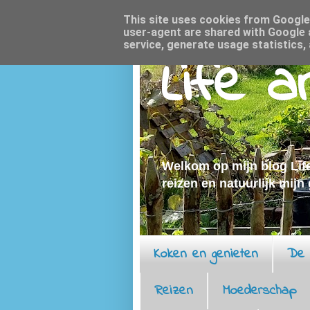
This site uses cookies from Google t
user-agent are shared with Google 
service, generate usage statistics,
Life 
Welkom op mijn blog Life
reizen en natuurlijk mijn
Koken en genieten
De 
Reizen
Moederschap