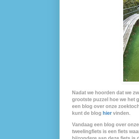
Nadat we hoorden dat we zw
grootste puzzel hoe we het g
een blog over onze zoektocht
kunt de blog
hier
vinden.
Vandaag een blog over onze 
tweelingfiets is een fiets wa
bijzondere aan deze fiets i