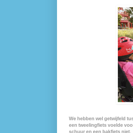
We hebben wel getwijfeld tus
een tweelingfiets voelde voor
schuur en een bakfiets niet.