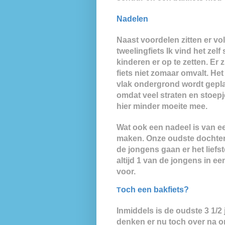
Nadelen
Naast voordelen zitten er v
tweelingfiets Ik vind het zelf
kinderen er op te zetten. Er
fiets niet zomaar omvalt. Het 
vlak ondergrond wordt gepla
omdat veel straten en stoepje
hier minder moeite mee.
Wat ook een nadeel is van een
maken. Onze oudste dochter b
de jongens gaan er het liefs
altijd 1 van de jongens in e
voor.
och een bakfiets?
T
Inmiddels is de oudste 3 1/2
denken er nu toch over na o